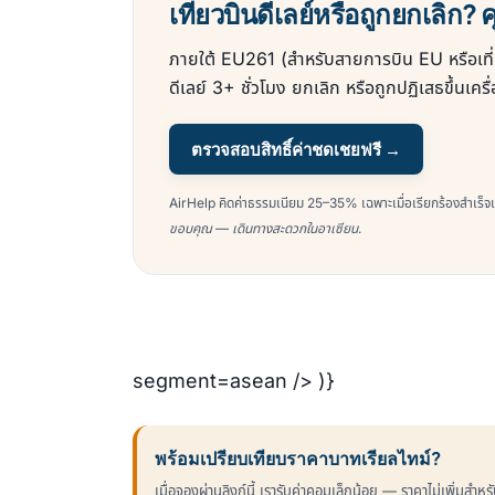
เที่ยวบินดีเลย์หรือถูกยกเลิก?
ภายใต้ EU261 (สำหรับสายการบิน EU หรือเ
ดีเลย์ 3+ ชั่วโมง ยกเลิก หรือถูกปฏิเสธขึ้นเค
ตรวจสอบสิทธิ์ค่าชดเชยฟรี →
AirHelp คิดค่าธรรมเนียม 25–35% เฉพาะเมื่อเรียกร้องสำเร็จเท่
ขอบคุณ — เดินทางสะดวกในอาเซียน.
segment=asean /> )}
พร้อมเปรียบเทียบราคาบาทเรียลไทม์?
เมื่อจองผ่านลิงก์นี้ เรารับค่าคอมเล็กน้อย — ราคาไม่เพิ่มสำห