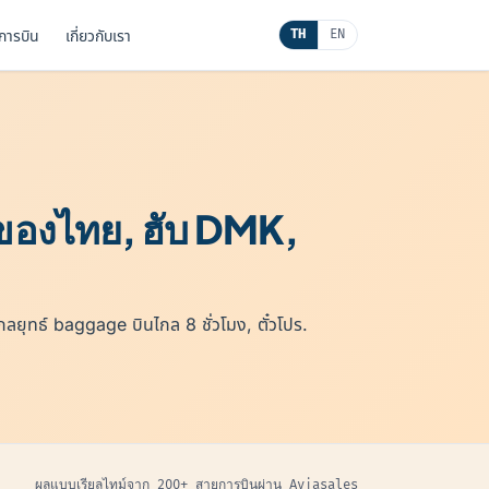
นการบิน
เกี่ยวกับเรา
TH
EN
 ของไทย, ฮับ DMK,
ุทธ์ baggage บินไกล 8 ชั่วโมง, ตั๋วโปร.
ผลแบบเรียลไทม์จาก 200+ สายการบินผ่าน Aviasales