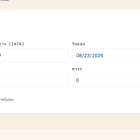
ทาง (IATA)
วันออก
ทารก
มสำหรับคุณ