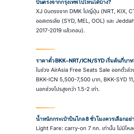
บินตรงจากกรุงเทพไปไหนได้บ้าง?
XJ บินตรงจาก DMK ไปญี่ปุ่น (NRT, KIX, C
ออสเตรเลีย (SYD, MEL, OOL) และ Jeddah 
2017-2019 แล้วถอน).
ราคาตั๋ว BKK-NRT/ICN/SYD เริ่มต้นกี่บาท
ในช่วง AirAsia Free Seats Sale ออกตั๋ว
BKK-ICN 5,500-7,500 บาท, BKK-SYD 11,
นอกช่วงโปรสูงกว่า 1.5-2 เท่า.
น้ำหนักกระเป๋าบินไกล 8 ชั่วโมงควรเลือกอย่
Light Fare: carry-on 7 กก. เท่านั้น ไม่ม