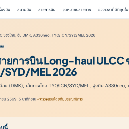
รื่องบิน
สนามบิน
สายการบิน
จุดหมายปลายทาง
ช่วงเวลาที่ดีที่สุดใ
ULCC ของไทย, ฮับ DMK, A330neo, TYO/ICN/SYD/MEL 2026
ลัก
: สายการบิน Long-haul ULCC
N/SYD/MEL 2026
อนเมือง (DMK), เส้นทางไกล TYO/ICN/SYD/MEL, ฝูงบิน A330neo, กลย
ถุนายน 2569
· 5 นาทีที่อ่าน
ตรวจสอบโดยทีมบรรณาธิการ
นนี้