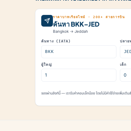
ราคาบาทเรียลไทม์ · 200+ สายการบิน
ค้นหา BKK–JED
Bangkok → Jeddah
ต้นทาง (IATA)
ปลาย
ผู้ใหญ่
เด็ก
จองผ่านลิงก์นี้ — เรารับค่าคอมเล็กน้อย โดยไม่มีค่าใช้จ่ายเพิ่มเติ