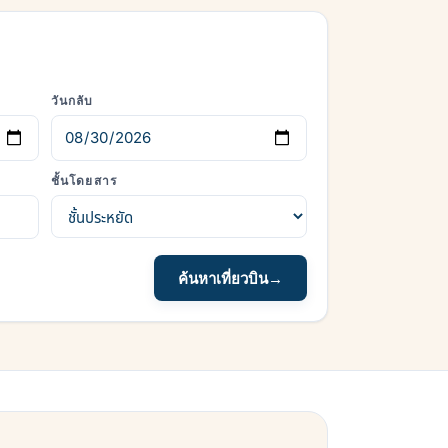
วันกลับ
ชั้นโดยสาร
ค้นหาเที่ยวบิน
→