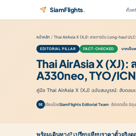
ข้ามไปยังเนื้อหา
SiamFlights
.
ตั๋วเค
หน้าหลัก
/
Thai AirAsia X (XJ): สายการบิน Long-haul 
EDITORIAL PILLAR
FACT-CHECKED
บาทเป็นห
Thai AirAsia X (XJ)
A330neo, TYO/IC
คู่มือ Thai AirAsia X (XJ) ฉบับสมบูรณ์: ฮับด
เขียนโดย
SiamFlights Editorial Team
· อัปเดตเมื่อ มิ
SE
พร้อมเดินทาง? เปรียบเทียบราคาตั๋วจริงตอ