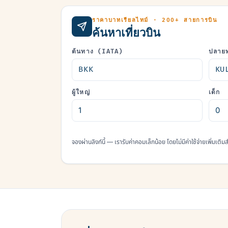
ราคาบาทเรียลไทม์ · 200+ สายการบิน
ค้นหาเที่ยวบิน
ต้นทาง (IATA)
ปลาย
ผู้ใหญ่
เด็ก
จองผ่านลิงก์นี้ — เรารับค่าคอมเล็กน้อย โดยไม่มีค่าใช้จ่ายเพิ่มเติ