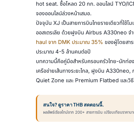
hot seat. ซื้อโหลด 20 กก. ออนไลน์ TYO/
จองออนไลน์ล่วงหน้าเสมอ.
ปัจจุบัน XJ เป็นสายการบินไทยรายเดียวที่ใช้โ
ออสเตรเลีย ด้วยฝูงบิน Airbus A330neo จำ
haul จาก DMK ประมาณ 35%
ของผู้โดยสาร
ประมาณ 4-5 ล้านคนต่อปี
บทความนี้คือคู่มือสำหรับครอบครัวไทย-นักท่องเท
เครือข่ายเส้นทางระยะไกล, ฝูงบิน A330neo, ก
Quiet Zone และ Premium Flatbed และวิธีจองต
สนใจ? ดูราคา THB สดตอนนี้.
ผลลัพธ์เรียลไทม์จาก 200+ สายการบิน เปรียบเทียบราคาบาทข้