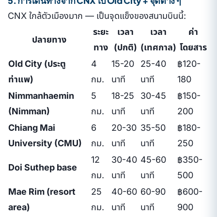
5. การเดินทางจาก CNX ไป Old City + จุดต่าง ๆ
CNX ใกล้ตัวเมืองมาก — เป็นจุดแข็งของสนามบินนี้:
ระยะ
เวลา
เวลา
ค่า
ปลายทาง
ทาง
(ปกติ)
(เทศกาล)
โดยสาร
Old City (ประตู
4
15-20
25-40
฿120-
ท่าแพ)
กม.
นาที
นาที
180
Nimmanhaemin
5
18-25
30-45
฿150-
(Nimman)
กม.
นาที
นาที
200
Chiang Mai
6
20-30
35-50
฿180-
University (CMU)
กม.
นาที
นาที
250
12
30-40
45-60
฿350-
Doi Suthep base
กม.
นาที
นาที
500
Mae Rim (resort
25
40-60
60-90
฿600-
area)
กม.
นาที
นาที
900