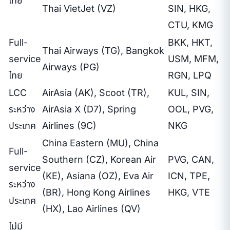
ไทย
Thai VietJet (VZ)
SIN, HKG,
CTU, KMG
Full-
BKK, HKT,
Thai Airways (TG), Bangkok
service
USM, MFM,
Airways (PG)
ไทย
RGN, LPQ
LCC
AirAsia (AK), Scoot (TR),
KUL, SIN,
ระหว่าง
AirAsia X (D7), Spring
OOL, PVG,
ประเทศ
Airlines (9C)
NKG
China Eastern (MU), China
Full-
Southern (CZ), Korean Air
PVG, CAN,
service
(KE), Asiana (OZ), Eva Air
ICN, TPE,
ระหว่าง
(BR), Hong Kong Airlines
HKG, VTE
ประเทศ
(HX), Lao Airlines (QV)
ไม่มี