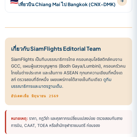
🇹🇭
เที่ยวบิน Chiang Mai ไป Bangkok (CNX-DMK)
เกี่ยวกับ SiamFlights Editorial Team
SiamFlights เป็นทีมบรรณาธิการไทย ครอบคลุมโลจิสติกส์คนงาน
GCC, แผนผู้แสวงบุญพุทธ (Bodh Gaya/Lumbini), ครอบครัวคน
ไทยในต่างประเทศ และเส้นทาง ASEAN ทุกบทความเขียนที่หนึ่งเด
สก์ ตรวจสอบที่อีกหนึ่ง เผยแพร่ภายใต้ลายเซ็นทีมเดียว
ดูทีม
บรรณาธิการและมาตรฐานเต็ม
.
อัปเดตเมื่อ มิถุนายน 2569
หมายเหตุ:
ราคา, กฎวีซ่า และศุลกากรเปลี่ยนแปลงบ่อย ตรวจสอบกับสาย
การบิน, CAAT, TOEA หรือสำนักจุฬาราชมนตรี ก่อนจอง