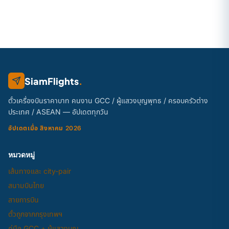
SiamFlights
.
ตั๋วเครื่องบินราคาบาท คนงาน GCC / ผู้แสวงบุญพุทธ / ครอบครัวต่าง
ประเทศ / ASEAN — อัปเดตทุกวัน
อัปเดตเมื่อ สิงหาคม 2026
หมวดหมู่
เส้นทางและ city-pair
สนามบินไทย
สายการบิน
ตั๋วถูกจากกรุงเทพฯ
คู่มือ GCC + ผู้แสวงบุญ