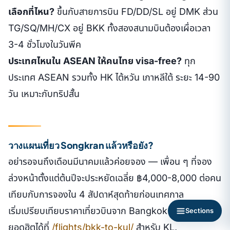
เลือกที่ไหน?
ขึ้นกับสายการบิน FD/DD/SL อยู่ DMK ส่วน
TG/SQ/MH/CX อยู่ BKK ทั้งสองสนามบินต้องเผื่อเวลา
3-4 ชั่วโมงในวันพีค
ประเทศไหนใน ASEAN ให้คนไทย visa-free?
ทุก
ประเทศ ASEAN รวมทั้ง HK ไต้หวัน เกาหลีใต้ ระยะ 14-90
วัน เหมาะกับทริปสั้น
วางแผนเที่ยว Songkran แล้วหรือยัง?
อย่ารอจนถึงเดือนมีนาคมแล้วค่อยจอง — เพื่อน ๆ ที่จอง
ล่วงหน้าตั้งแต่ต้นปีจะประหยัดเฉลี่ย ฿4,000-8,000 ต่อคน
เทียบกับการจองใน 4 สัปดาห์สุดท้ายก่อนเทศกาล
เริ่มเปรียบเทียบราคาเที่ยวบินจาก Bangkok ไปเส้นทาง
Sections
ยอดฮิตได้ที่
/flights/bkk-to-kul/
สำหรับ KL,