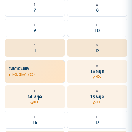
T
W
7
8
T
F
9
10
S
S
11
12
M
สัปดาห์วันหยุด
13 หยุด
● HOLIDAY WEEK
HOL
T
W
14 หยุด
15 หยุด
HOL
HOL
T
F
16
17