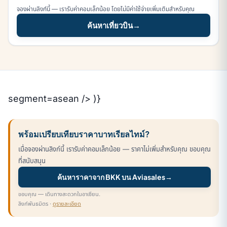
จองผ่านลิงก์นี้ — เรารับค่าคอมเล็กน้อย โดยไม่มีค่าใช้จ่ายเพิ่มเติมสำหรับคุณ
ค้นหาเที่ยวบิน
→
segment=asean /> )}
พร้อมเปรียบเทียบราคาบาทเรียลไทม์?
เมื่อจองผ่านลิงก์นี้ เรารับค่าคอมเล็กน้อย — ราคาไม่เพิ่มสำหรับคุณ ขอบคุณ
ที่สนับสนุน
ค้นหาราคาจาก BKK บน Aviasales
→
ขอบคุณ — เดินทางสะดวกในอาเซียน.
ลิงก์พันธมิตร ·
ดูรายละเอียด