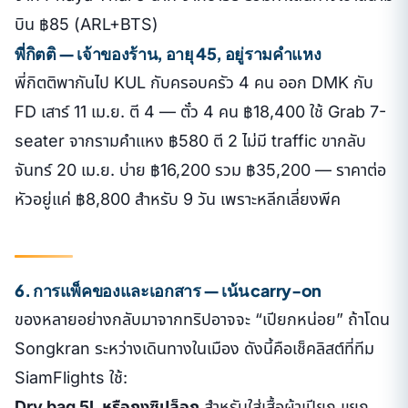
บิน ฿85 (ARL+BTS)
พี่กิตติ — เจ้าของร้าน, อายุ 45, อยู่รามคำแหง
พี่กิตติพากันไป KUL กับครอบครัว 4 คน ออก DMK กับ
FD เสาร์ 11 เม.ย. ตี 4 — ตั๋ว 4 คน ฿18,400 ใช้ Grab 7-
seater จากรามคำแหง ฿580 ตี 2 ไม่มี traffic ขากลับ
จันทร์ 20 เม.ย. บ่าย ฿16,200 รวม ฿35,200 — ราคาต่อ
หัวอยู่แค่ ฿8,800 สำหรับ 9 วัน เพราะหลีกเลี่ยงพีค
6. การแพ็คของและเอกสาร — เน้น carry-on
ของหลายอย่างกลับมาจากทริปอาจจะ “เปียกหน่อย” ถ้าโดน
Songkran ระหว่างเดินทางในเมือง ดังนี้คือเช็คลิสต์ที่ทีม
SiamFlights ใช้:
Dry bag 5L หรือถุงซิปล็อก
สำหรับใส่เสื้อผ้าเปียก แยก