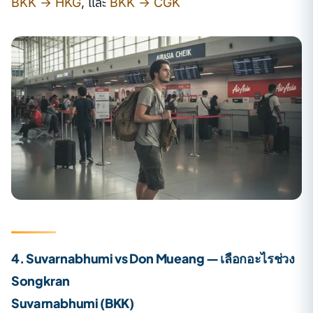
BKK → HKG
, และ
BKK → CGK
4. Suvarnabhumi vs Don Mueang — เลือกอะไรช่วง
Songkran
Suvarnabhumi (BKK)