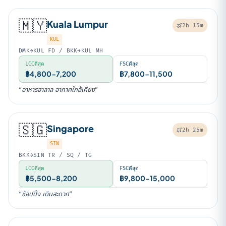
🇲🇾
Kuala Lumpur
2h 15m
KUL
DMK→KUL FD / BKK→KUL MH
LCCดีสุด
FSCดีสุด
฿4,800-7,200
฿7,800-11,500
“อาหารฮาลาล อากาศใกล้เคียง”
🇸🇬
Singapore
2h 25m
SIN
BKK→SIN TR / SQ / TG
LCCดีสุด
FSCดีสุด
฿5,500-8,200
฿9,800-15,000
“ช้อปปิ้ง เดินสะดวก”