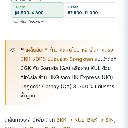
LCCดีสุด
FSCดีสุด
฿4,500-6,800
฿7,800-11,000
“สวย เย็นกว่ากรุงเทพ”
**
เคล็ดลับ:** ถ้าวางแผนไปบาหลี เส้นทางตรง
BKK→DPS มีน้อยช่วง Songkran
แนะนำต่อที่
CGK กับ Garuda (GA) หรือผ่าน KUL ด้วย
AirAsia ส่วน HKG ราคา HK Express (UO)
มักถูกกว่า Cathay (CX) 30-40% แต่บริการ
พื้นฐาน
ดูเส้นทางเหล่านี้เพิ่มเติมที่
BKK → KUL
,
BKK → SIN
,