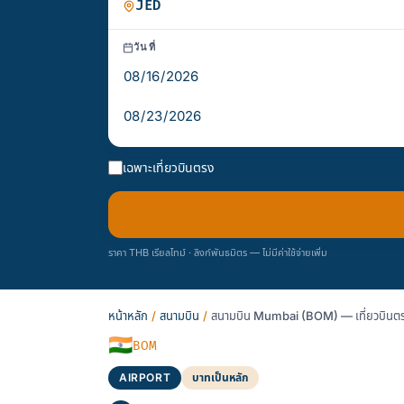
วันที่
เฉพาะเที่ยวบินตรง
ราคา THB เรียลไทม์ · ลิงก์พันธมิตร — ไม่มีค่าใช้จ่ายเพิ่ม
หน้าหลัก
/
สนามบิน
/
สนามบิน Mumbai (BOM) — เที่ยวบินตร
🇮🇳
BOM
AIRPORT
บาทเป็นหลัก