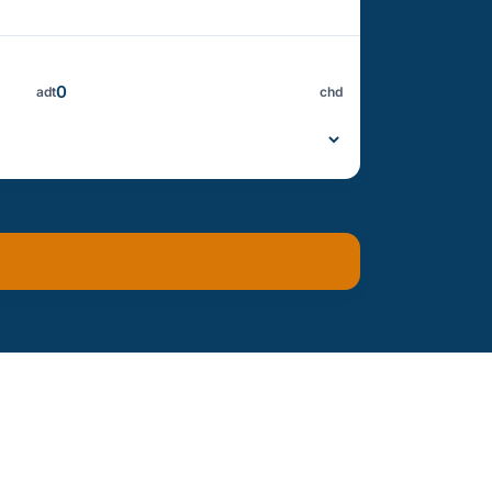
adt
chd