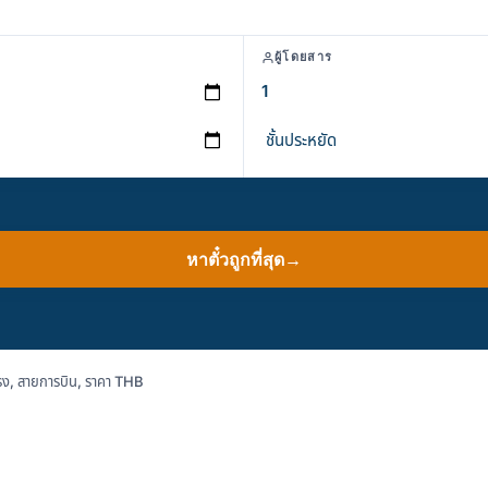
ผู้โดยสาร
หาตั๋วถูกที่สุด
→
ง, สายการบิน, ราคา THB