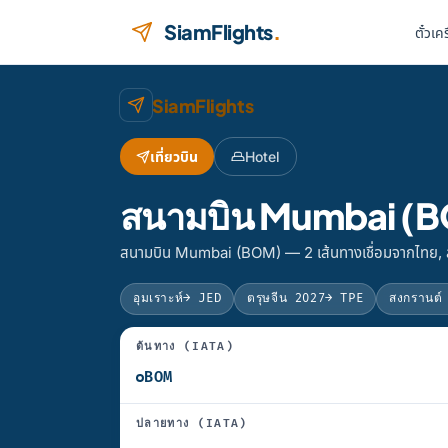
ข้ามไปยังเนื้อหา
SiamFlights
.
ตั๋วเค
SiamFlights
เที่ยวบิน
Hotel
สนามบิน Mumbai (BO
สนามบิน Mumbai (BOM) — 2 เส้นทางเชื่อมจากไทย, ส
อุมเราะห์
→ JED
ตรุษจีน 2027
→ TPE
สงกรานต์
ต้นทาง (IATA)
ปลายทาง (IATA)