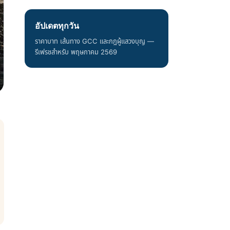
อัปเดตทุกวัน
ราคาบาท เส้นทาง GCC และกฎผู้แสวงบุญ —
รีเฟรชสำหรับ พฤษภาคม 2569