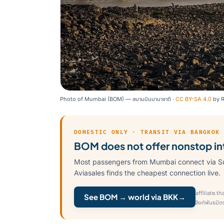
Photo of Mumbai (BOM) — สนามบินนานาชาติ ·
CC BY-SA 4.0
by
R
DOMESTIC ONLY · TRANSIT VIA BANGKOK
BOM does not offer nonstop int
Most passengers from Mumbai connect via Su
Aviasales finds the cheapest connection live.
affiliate.t
See BOM → world via BKK
→
ลิงก์พันธมิต