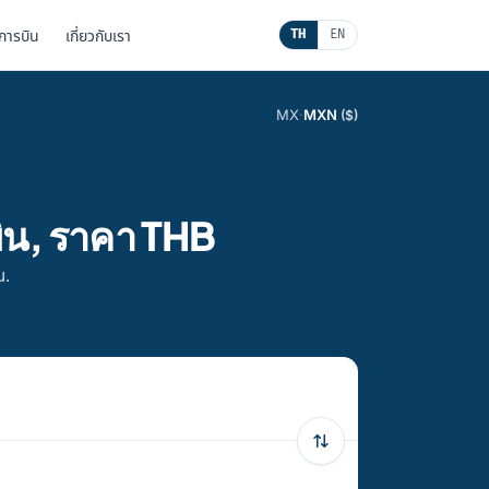
นการบิน
เกี่ยวกับเรา
TH
EN
MX
·
MXN
($)
ิน, ราคา THB
น.