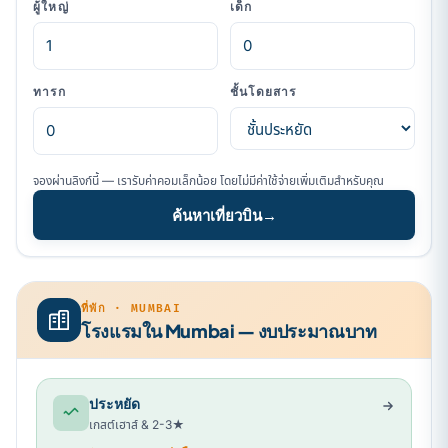
ผู้ใหญ่
เด็ก
ทารก
ชั้นโดยสาร
จองผ่านลิงก์นี้ — เรารับค่าคอมเล็กน้อย โดยไม่มีค่าใช้จ่ายเพิ่มเติมสำหรับคุณ
ค้นหาเที่ยวบิน
→
ที่พัก · MUMBAI
โรงแรมใน Mumbai — งบประมาณบาท
ประหยัด
เกสต์เฮาส์ & 2-3★