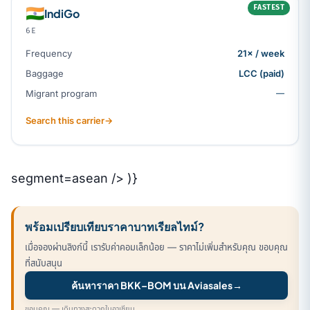
FASTEST
🇮🇳
IndiGo
6E
Frequency
21× / week
Baggage
LCC (paid)
Migrant program
—
Search this carrier
→
segment=asean /> )}
พร้อมเปรียบเทียบราคาบาทเรียลไทม์?
เมื่อจองผ่านลิงก์นี้ เรารับค่าคอมเล็กน้อย — ราคาไม่เพิ่มสำหรับคุณ ขอบคุณ
ที่สนับสนุน
ค้นหาราคา BKK–BOM บน Aviasales
→
ขอบคุณ — เดินทางสะดวกในอาเซียน.