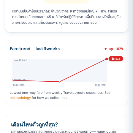
เวลาบินเป็นค่าโดยประมาณ: คำนวณจากระยะทางวงกลมใหญ่ + ~8% สำหรับ
การกำหนดเส้นทางและ ~45 นาทีสำหรับปฏิบัติการภาคพื้นดิน เวลาจริงขึ้นอยู่กับ
สายการบิน ลม และเที่ยวบินเฉพาะ (ดูตารางบินของสายการบิน)
Fare trend — last 3weeks
↑ up 102%
฿8,673
max ฿8,673
min ฿4,007
2026-W20
2026-W31
Lowest one-way fare from weekly Travelpayouts snapshots. See
methodology
for how we collect this.
เดือนไหนตั๋วถูกที่สุด?
ราคาเที่ยวเดียวถูกที่สุดที่พบจริงในแต่ละเดือนที่ออกเดินทาง — คลิกเดือนเพื่อ