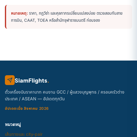
หมายเหตุ:
ราคา, กฎวีซ่า และศุลกากรเปลี่ยนแปลงบ่อย ตรวจสอบกับสาย
การบิน, CAAT, TOEA หรือสำนักจุฬาราชมนตรี ก่อนจอง
SiamFlights
.
ตั๋วเครื่องบินราคาบาท คนงาน GCC / ผู้แสวงบุญพุทธ / ครอบครัวต่าง
ประเทศ / ASEAN — อัปเดตทุกวัน
อัปเดตเมื่อ สิงหาคม 2026
หมวดหมู่
เส้นทางและ city-pair