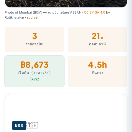
Photo of Mumbai (BOM) — สนามบินคอริดอร์ ASEAN ·
CC BY-SA 4.0
by
Rutiknatekar
·
source
3
21
×
สายการบิน
ต่อสัปดาห์
฿8,673
4.5h
เริ่มต้น (ราคาจริง)
บินตรง
โดยVZ
🇹🇭
Bangkok (BKK) → Mumbai (BOM)
BKK