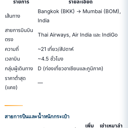
รายการ
รายละเอียด
Bangkok (BKK) → Mumbai (BOM),
เส้นทาง
India
สายการบินบิน
Thai Airways, Air India และ IndiGo
ตรง
ความถี่
~21 เที่ยว/สัปดาห์
เวลาบิน
~4.5 ชั่วโมง
กลุ่มผู้เดินทาง
D (ท่องเที่ยวอาเซียนและภูมิภาค)
ราคาต่ำสุด
—
(แคช)
สายการบินและน้ำหนักกระเป๋า
เพิ่ม
เช่าเหมาลำ