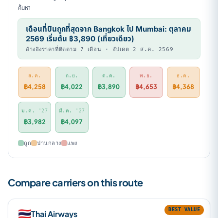
ค้นหา
เดือนที่บินถูกที่สุดจาก Bangkok ไป Mumbai: ตุลาคม
2569 เริ่มต้น ฿3,890 (เที่ยวเดียว)
อ้างอิงราคาที่ติดตาม 7 เดือน · อัปเดต 2 ส.ค. 2569
ส.ค.
ก.ย.
ต.ค.
พ.ย.
ธ.ค.
฿4,258
฿4,022
฿3,890
฿4,653
฿4,368
ม.ค.
'27
มี.ค.
'27
฿3,982
฿4,097
ถูก
ปานกลาง
แพง
Compare carriers on this route
BEST VALUE
🇹🇭
Thai Airways