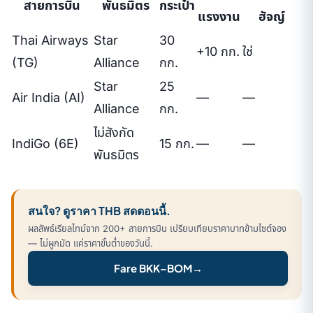
สายการบิน
พันธมิตร
กระเป๋า
แรงงาน
ฮัจญ์
Thai Airways
Star
30
+10 กก.
ใช่
(TG)
Alliance
กก.
Star
25
Air India (AI)
—
—
Alliance
กก.
ไม่สังกัด
IndiGo (6E)
15 กก.
—
—
พันธมิตร
สนใจ? ดูราคา THB สดตอนนี้.
ผลลัพธ์เรียลไทม์จาก 200+ สายการบิน เปรียบเทียบราคาบาทข้ามไซต์จอง
— ไม่ผูกมัด แค่ราคาขั้นต่ำของวันนี้.
Fare BKK–BOM
→