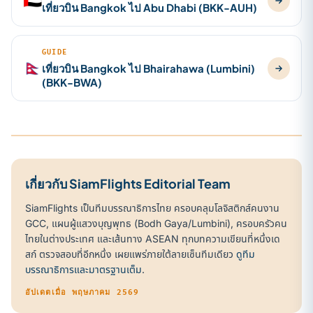
🇦🇪
เที่ยวบิน Bangkok ไป Abu Dhabi (BKK-AUH)
GUIDE
🇳🇵
เที่ยวบิน Bangkok ไป Bhairahawa (Lumbini)
(BKK-BWA)
เกี่ยวกับ SiamFlights Editorial Team
SiamFlights เป็นทีมบรรณาธิการไทย ครอบคลุมโลจิสติกส์คนงาน
GCC, แผนผู้แสวงบุญพุทธ (Bodh Gaya/Lumbini), ครอบครัวคน
ไทยในต่างประเทศ และเส้นทาง ASEAN ทุกบทความเขียนที่หนึ่งเด
สก์ ตรวจสอบที่อีกหนึ่ง เผยแพร่ภายใต้ลายเซ็นทีมเดียว
ดูทีม
บรรณาธิการและมาตรฐานเต็ม
.
อัปเดตเมื่อ พฤษภาคม 2569