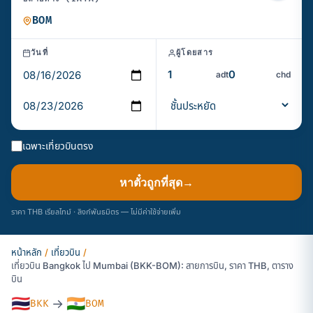
วันที่
ผู้โดยสาร
adt
chd
เฉพาะเที่ยวบินตรง
หาตั๋วถูกที่สุด
→
ราคา THB เรียลไทม์ · ลิงก์พันธมิตร — ไม่มีค่าใช้จ่ายเพิ่ม
หน้าหลัก
/
เที่ยวบิน
/
เที่ยวบิน Bangkok ไป Mumbai (BKK-BOM): สายการบิน, ราคา THB, ตาราง
บิน
🇹🇭
🇮🇳
→
BKK
BOM