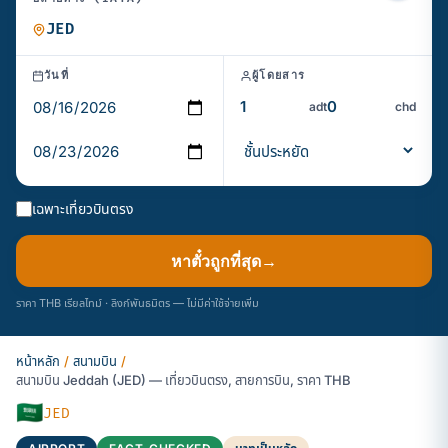
วันที่
ผู้โดยสาร
adt
chd
เฉพาะเที่ยวบินตรง
หาตั๋วถูกที่สุด
→
ราคา THB เรียลไทม์ · ลิงก์พันธมิตร — ไม่มีค่าใช้จ่ายเพิ่ม
หน้าหลัก
/
สนามบิน
/
สนามบิน Jeddah (JED) — เที่ยวบินตรง, สายการบิน, ราคา THB
🇸🇦
JED