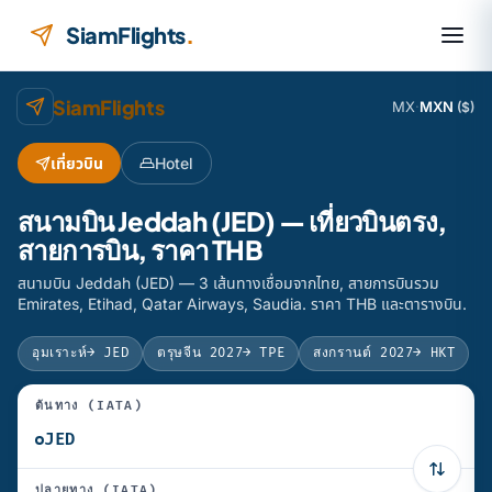
ข้ามไปยังเนื้อหา
SiamFlights
.
SiamFlights
MX
·
MXN
($)
เที่ยวบิน
Hotel
สนามบิน Jeddah (JED) — เที่ยวบินตรง,
สายการบิน, ราคา THB
สนามบิน Jeddah (JED) — 3 เส้นทางเชื่อมจากไทย, สายการบินรวม
Emirates, Etihad, Qatar Airways, Saudia. ราคา THB และตารางบิน.
อุมเราะห์
→ JED
ตรุษจีน 2027
→ TPE
สงกรานต์ 2027
→ HKT
ต้นทาง (IATA)
ปลายทาง (IATA)