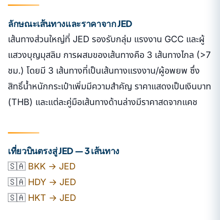
ลักษณะเส้นทางและราคาจาก JED
เส้นทางส่วนใหญ่ที่ JED รองรับกลุ่ม แรงงาน GCC และผู้
แสวงบุญมุสลิม การผสมของเส้นทางคือ 3 เส้นทางไกล (>7
ชม.) โดยมี 3 เส้นทางที่เป็นเส้นทางแรงงาน/ผู้อพยพ ซึ่ง
สิทธิ์น้ำหนักกระเป๋าเพิ่มมีความสำคัญ ราคาแสดงเป็นเงินบาท
(THB) และแต่ละคู่มือเส้นทางด้านล่างมีราคาสดจากแคช
เที่ยวบินตรงสู่ JED — 3 เส้นทาง
🇸🇦
BKK → JED
🇸🇦
HDY → JED
🇸🇦
HKT → JED