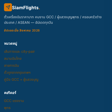
SiamFlights
.
ตั๋วเครื่องบินราคาบาท คนงาน GCC / ผู้แสวงบุญพุทธ / ครอบครัวต่าง
ประเทศ / ASEAN — อัปเดตทุกวัน
อัปเดตเมื่อ สิงหาคม 2026
หมวดหมู่
เส้นทางและ city-pair
สนามบินไทย
สายการบิน
ตั๋วถูกจากกรุงเทพฯ
คู่มือ GCC + ผู้แสวงบุญ
คอริดอร์
GCC แรงงาน
พุทธ