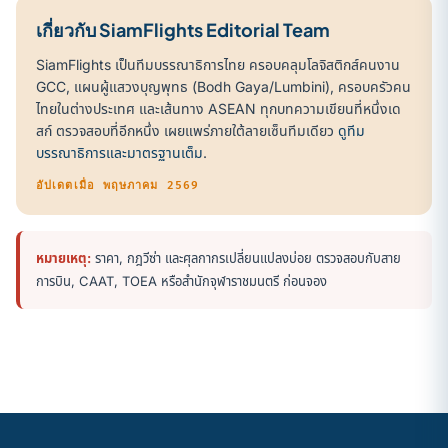
เกี่ยวกับ SiamFlights Editorial Team
SiamFlights เป็นทีมบรรณาธิการไทย ครอบคลุมโลจิสติกส์คนงาน
GCC, แผนผู้แสวงบุญพุทธ (Bodh Gaya/Lumbini), ครอบครัวคน
ไทยในต่างประเทศ และเส้นทาง ASEAN ทุกบทความเขียนที่หนึ่งเด
สก์ ตรวจสอบที่อีกหนึ่ง เผยแพร่ภายใต้ลายเซ็นทีมเดียว
ดูทีม
บรรณาธิการและมาตรฐานเต็ม
.
อัปเดตเมื่อ พฤษภาคม 2569
หมายเหตุ:
ราคา, กฎวีซ่า และศุลกากรเปลี่ยนแปลงบ่อย ตรวจสอบกับสาย
การบิน, CAAT, TOEA หรือสำนักจุฬาราชมนตรี ก่อนจอง