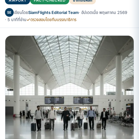
AIRPORT
FACT-CHECKED
บาทเป็นหลัก
เขียนโดย
SiamFlights Editorial Team
· อัปเดตเมื่อ พฤษภาคม 2569
SE
· 5 นาทีที่อ่าน
ตรวจสอบโดยทีมบรรณาธิการ