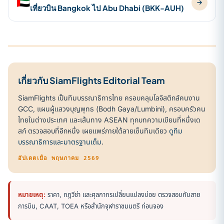
🇦🇪
เที่ยวบิน Bangkok ไป Abu Dhabi (BKK-AUH)
เกี่ยวกับ SiamFlights Editorial Team
SiamFlights เป็นทีมบรรณาธิการไทย ครอบคลุมโลจิสติกส์คนงาน
GCC, แผนผู้แสวงบุญพุทธ (Bodh Gaya/Lumbini), ครอบครัวคน
ไทยในต่างประเทศ และเส้นทาง ASEAN ทุกบทความเขียนที่หนึ่งเด
สก์ ตรวจสอบที่อีกหนึ่ง เผยแพร่ภายใต้ลายเซ็นทีมเดียว
ดูทีม
บรรณาธิการและมาตรฐานเต็ม
.
อัปเดตเมื่อ พฤษภาคม 2569
หมายเหตุ:
ราคา, กฎวีซ่า และศุลกากรเปลี่ยนแปลงบ่อย ตรวจสอบกับสาย
การบิน, CAAT, TOEA หรือสำนักจุฬาราชมนตรี ก่อนจอง