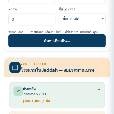
ทารก
ชั้นโดยสาร
จองผ่านลิงก์นี้ — เรารับค่าคอมเล็กน้อย โดยไม่มีค่าใช้จ่ายเพิ่มเติมสำหรับคุณ
ค้นหาเที่ยวบิน
→
ที่พัก · JEDDAH
โรงแรมใน Jeddah — งบประมาณบาท
ประหยัด
เกสต์เฮาส์ & 2-3★
฿900–1,800 / คืน