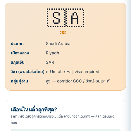
🇸🇦
JED ·
ประเทศ
Saudi Arabia
เมืองหลวง
Riyadh
สกุลเงิน
SAR
วีซ่า (พาสปอร์ตไทย)
e-Umrah / Hajj visa required
กลุ่มผู้อ่าน
สูง — corridor GCC / ฮัจญ์-อุมเราะห์
เดือนไหนตั๋วถูกที่สุด?
ราคาเที่ยวเดียวถูกที่สุดที่พบจริงในแต่ละเดือนที่ออกเดินทาง — คลิกเดือนเพื่อ
ค้นหา