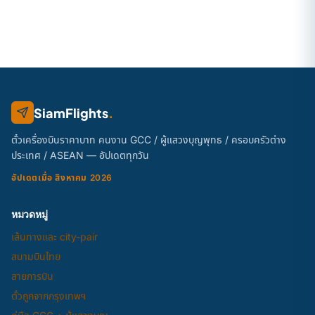
SiamFlights
.
ตั๋วเครื่องบินราคาบาท คนงาน GCC / ผู้แสวงบุญพุทธ / ครอบครัวต่าง
ประเทศ / ASEAN — อัปเดตทุกวัน
อัปเดตเมื่อ สิงหาคม 2026
หมวดหมู่
เส้นทางและ city-pair
สนามบินไทย
สายการบิน
ตั๋วถูกจากกรุงเทพฯ