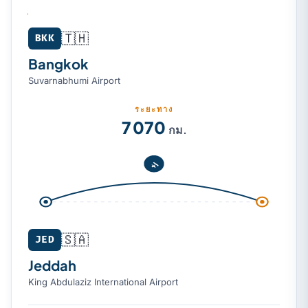
🇹🇭
Bangkok (BKK) → Jeddah (JED)
BKK
Bangkok
Suvarnabhumi Airport
ระยะทาง
7 070
กม.
🇸🇦
JED
Jeddah
King Abdulaziz International Airport