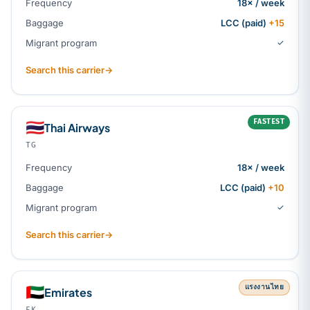
Frequency
18× / week
Baggage
LCC (paid)
+15
Migrant program
✓
Search this carrier
→
FASTEST
🇹🇭
Thai Airways
TG
Frequency
18× / week
Baggage
LCC (paid)
+10
Migrant program
✓
Search this carrier
→
แรงงานไทย
🇦🇪
Emirates
EK