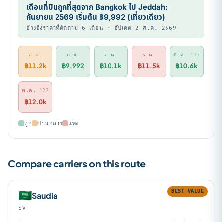
เดือนที่บินถูกที่สุดจาก Bangkok ไป Jeddah:
กันยายน 2569 เริ่มต้น ฿9,992 (เที่ยวเดียว)
อ้างอิงราคาที่ติดตาม 6 เดือน · อัปเดต 2 ส.ค. 2569
ส.ค.
ก.ย.
ต.ค.
ธ.ค.
มี.ค.
'27
฿11.2k
฿9,992
฿10.1k
฿11.5k
฿10.6k
พ.ค.
'27
฿12.0k
ถูก
ปานกลาง
แพง
Compare carriers on this route
BEST VALUE
🇸🇦
Saudia
SV