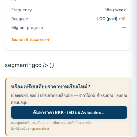
Frequency
18× / week
Baggage
LCC (paid)
+10
Migrant program
—
Search this carrier
→
segment=gcc /> )}
พร้อมเปรียบเทียบราคาบาทเรียลไทม์?
เมื่อจองผ่านลิงก์นี้ เรารับค่าคอมเล็กน้อย — ราคาไม่เพิ่มสำหรับคุณ ขอบคุณ
ที่สนับสนุน
ค้นหาราคา BKK–JED บน Aviasales
→
ขอบคุณสำหรับการสนับสนุน — เดินทางปลอดภัยที่อ่าวอาหรับ.
ลิงก์พันธมิตร ·
ดูรายละเอียด