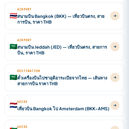
AIRPORT
🇹🇭
สนามบิน Bangkok (BKK) — เที่ยวบินตรง, สาย
การบิน, ราคา THB
AIRPORT
🇸🇦
สนามบิน Jeddah (JED) — เที่ยวบินตรง, สายการ
บิน, ราคา THB
DESTINATION
🇸🇦
ตั๋วเครื่องบินไปซาอุดิอาระเบียจากไทย — เส้นทาง
สายการบิน ราคา THB
GUIDE
🇳🇱
เที่ยวบิน Bangkok ไป Amsterdam (BKK-AMS)
GUIDE