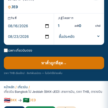
วันที่
ผู้โดยสาร
adt
chd
เฉพาะเที่ยวบินตรง
หาตั๋วถูกที่สุด
→
ราคา THB เรียลไทม์ · ลิงก์พันธมิตร — ไม่มีค่าใช้จ่ายเพิ่ม
หน้าหลัก
/
เที่ยวบิน
/
เที่ยวบิน Bangkok ไป Jeddah (BKK-JED): สายการบิน, ราคา THB, ตารางบิน
🇹🇭
🇸🇦
→
BKK
JED