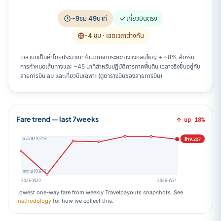
~9ชม 49นาที
เที่ยวบินตรง
-4 ชม
· เขตเวลาต่างกัน
เวลาบินเป็นค่าโดยประมาณ: คำนวณจากระยะทางวงกลมใหญ่ + ~8% สำหรับ
การกำหนดเส้นทางและ ~45 นาทีสำหรับปฏิบัติการภาคพื้นดิน เวลาจริงขึ้นอยู่กับ
สายการบิน ลม และเที่ยวบินเฉพาะ (ดูตารางบินของสายการบิน)
Fare trend — last 7weeks
↑ up 18%
฿19,227
max ฿19,916
min ฿10,642
2026-W20
2026-W31
Lowest one-way fare from weekly Travelpayouts snapshots. See
methodology
for how we collect this.