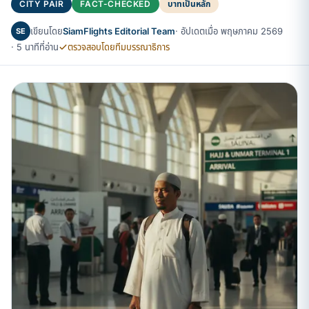
CITY PAIR
FACT-CHECKED
บาทเป็นหลัก
เขียนโดย
SiamFlights Editorial Team
· อัปเดตเมื่อ พฤษภาคม 2569
SE
· 5 นาทีที่อ่าน
ตรวจสอบโดยทีมบรรณาธิการ