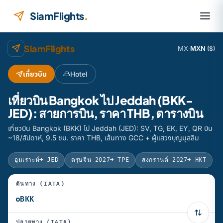
ข้ามไปยังเนื้อหา
SiamFlights
.
SiamFlights
MX
·
MXN
($)
เที่ยวบิน
Hotel
เที่ยวบิน Bangkok ไป Jeddah (BKK-
JED): สายการบิน, ราคา THB, ตารางบิน
เที่ยวบิน Bangkok (BKK) ไป Jeddah (JED): SV, TG, EK, EY, QR บิน
~18/สัปดาห์, 9.5 ชม. ราคา THB, เส้นทาง GCC + ผู้แสวงบุญมุสลิม
อุมเราะห์
→ JED
ตรุษจีน 2027
→ TPE
สงกรานต์ 2027
→ HKT
ต้นทาง (IATA)
ปลายทาง (IATA)