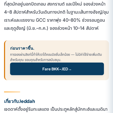
ที่สุดมักอยู่นอกปิดเทอม สงกรานต์ และปีใหม่ จองล่วงหน้า
4–8 สัปดาห์สำหรับวันเดินทางปกติ ในฐานะเส้นทางฮัจญ์/อุม
เราะห์และแรงงาน GCC ราคาพุ่ง 40–80% ช่วงรอมฎอน
และฤดูฮัจญ์ (มิ.ย.–ก.ค.) จองล่วงหน้า 10–14 สัปดาห์
ก่อนราคาขึ้น.
การจองผ่านลิงก์นี้ทำให้เราได้คอมมิชชั่นเล็กน้อย — ไม่มีค่าใช้จ่ายเพิ่มเติม
สำหรับคุณ ขอบคุณสำหรับการสนับสนุน.
Fare BKK–JED
→
เกี่ยวกับ Jeddah
เจดดาห์ตั้งอยู่ริมทะเลแดง เป็นประตูหลักสู่มักกะฮ์และเมดินา