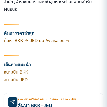
สำนักจุฬาราชมนตรี และวีซ่าอุมเราะห์ผ่านแพลตฟอร์ม
Nusuk
ค้นหาราคาล่าสุด
ค้นหา BKK → JED บน Aviasales →
เส้นทางแนะนำ
สนามบิน BKK
สนามบิน JED
ราคาบาทเรียลไทม์ · 200+ สายการบิน
ค้นหา BKK–JED