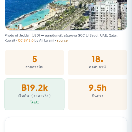
Photo of Jeddah (JED) — สนามบินคอริดอร์แรงงาน GCC ไป Saudi, UAE, Qatar,
Kuwait ·
CC BY 2.0
by
Ali Lajami
·
source
5
18
×
สายการบิน
ต่อสัปดาห์
฿19.2k
9.5h
เริ่มต้น (ราคาจริง)
บินตรง
โดยAI