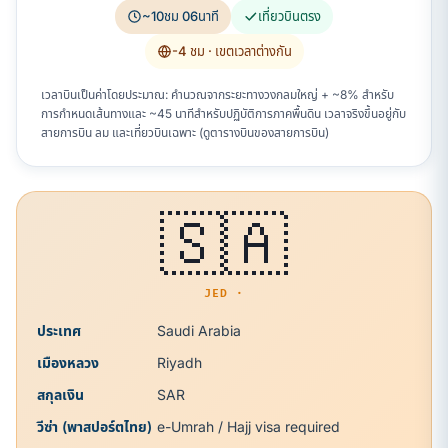
~10ชม 06นาที
เที่ยวบินตรง
-4 ชม
· เขตเวลาต่างกัน
เวลาบินเป็นค่าโดยประมาณ: คำนวณจากระยะทางวงกลมใหญ่ + ~8% สำหรับ
การกำหนดเส้นทางและ ~45 นาทีสำหรับปฏิบัติการภาคพื้นดิน เวลาจริงขึ้นอยู่กับ
สายการบิน ลม และเที่ยวบินเฉพาะ (ดูตารางบินของสายการบิน)
🇸🇦
JED ·
ประเทศ
Saudi Arabia
เมืองหลวง
Riyadh
สกุลเงิน
SAR
วีซ่า (พาสปอร์ตไทย)
e-Umrah / Hajj visa required