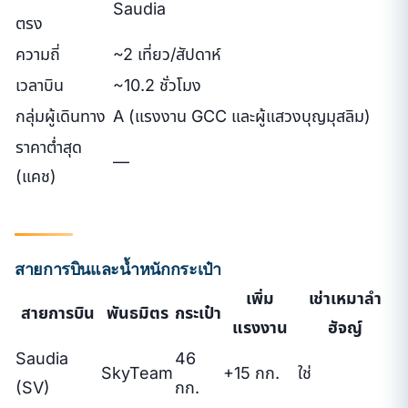
Saudia
ตรง
ความถี่
~2 เที่ยว/สัปดาห์
เวลาบิน
~10.2 ชั่วโมง
กลุ่มผู้เดินทาง
A (แรงงาน GCC และผู้แสวงบุญมุสลิม)
ราคาต่ำสุด
—
(แคช)
สายการบินและน้ำหนักกระเป๋า
เพิ่ม
เช่าเหมาลำ
สายการบิน
พันธมิตร
กระเป๋า
แรงงาน
ฮัจญ์
Saudia
46
SkyTeam
+15 กก.
ใช่
(SV)
กก.