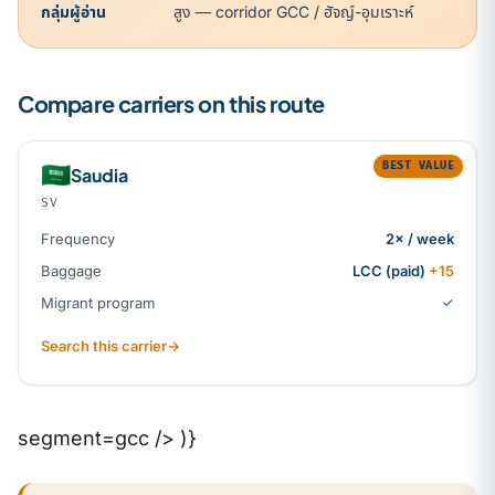
กลุ่มผู้อ่าน
สูง — corridor GCC / ฮัจญ์-อุมเราะห์
Compare carriers on this route
BEST VALUE
🇸🇦
Saudia
SV
Frequency
2× / week
Baggage
LCC (paid)
+15
Migrant program
✓
Search this carrier
→
segment=gcc /> )}