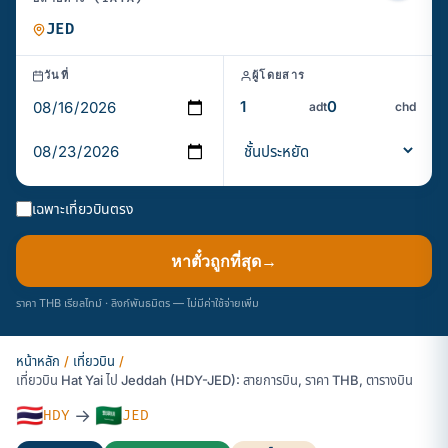
วันที่
ผู้โดยสาร
adt
chd
เฉพาะเที่ยวบินตรง
หาตั๋วถูกที่สุด
→
ราคา THB เรียลไทม์ · ลิงก์พันธมิตร — ไม่มีค่าใช้จ่ายเพิ่ม
หน้าหลัก
/
เที่ยวบิน
/
เที่ยวบิน Hat Yai ไป Jeddah (HDY-JED): สายการบิน, ราคา THB, ตารางบิน
🇹🇭
🇸🇦
→
HDY
JED