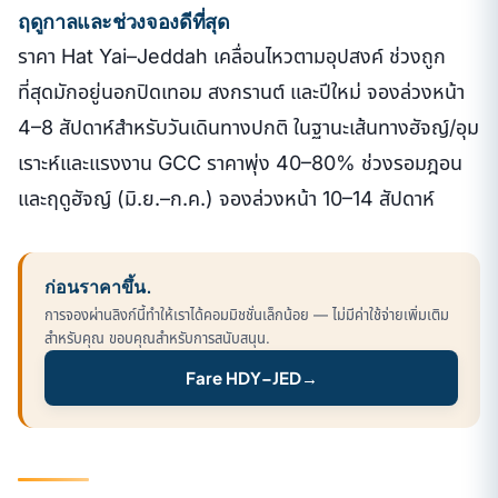
ฤดูกาลและช่วงจองดีที่สุด
ราคา Hat Yai–Jeddah เคลื่อนไหวตามอุปสงค์ ช่วงถูก
ที่สุดมักอยู่นอกปิดเทอม สงกรานต์ และปีใหม่ จองล่วงหน้า
4–8 สัปดาห์สำหรับวันเดินทางปกติ ในฐานะเส้นทางฮัจญ์/อุม
เราะห์และแรงงาน GCC ราคาพุ่ง 40–80% ช่วงรอมฎอน
และฤดูฮัจญ์ (มิ.ย.–ก.ค.) จองล่วงหน้า 10–14 สัปดาห์
ก่อนราคาขึ้น.
การจองผ่านลิงก์นี้ทำให้เราได้คอมมิชชั่นเล็กน้อย — ไม่มีค่าใช้จ่ายเพิ่มเติม
สำหรับคุณ ขอบคุณสำหรับการสนับสนุน.
Fare HDY–JED
→