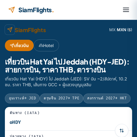
ข้ามไปยังเนื้อหา
SiamFlights
.
SiamFlights
MX
·
MXN
($)
เที่ยวบิน
Hotel
เที่ยวบิน Hat Yai ไป Jeddah (HDY-JED):
สายการบิน, ราคา THB, ตารางบิน
เที่ยวบิน Hat Yai (HDY) ไป Jeddah (JED): SV บิน ~2/สัปดาห์, 10.2
ชม. ราคา THB, เส้นทาง GCC + ผู้แสวงบุญมุสลิม
อุมเราะห์
→ JED
ตรุษจีน 2027
→ TPE
สงกรานต์ 2027
→ HKT
ต้นทาง (IATA)
ปลายทาง (IATA)