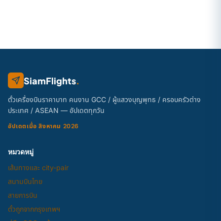
SiamFlights
.
ตั๋วเครื่องบินราคาบาท คนงาน GCC / ผู้แสวงบุญพุทธ / ครอบครัวต่าง
ประเทศ / ASEAN — อัปเดตทุกวัน
อัปเดตเมื่อ สิงหาคม 2026
หมวดหมู่
เส้นทางและ city-pair
สนามบินไทย
สายการบิน
ตั๋วถูกจากกรุงเทพฯ