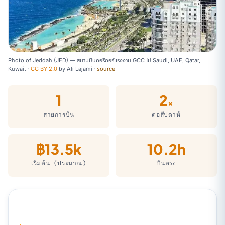
Photo of Jeddah (JED) — สนามบินคอริดอร์แรงงาน GCC ไป Saudi, UAE, Qatar,
Kuwait ·
CC BY 2.0
by
Ali Lajami
·
source
1
2
×
สายการบิน
ต่อสัปดาห์
฿13.5k
10.2h
เริ่มต้น (ประมาณ)
บินตรง