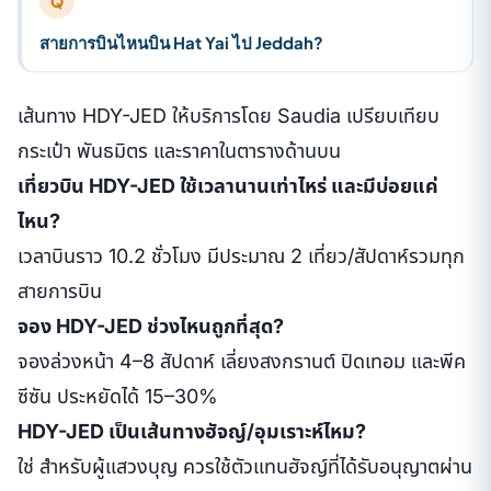
Q
สายการบินไหนบิน Hat Yai ไป Jeddah?
เส้นทาง HDY-JED ให้บริการโดย Saudia เปรียบเทียบ
กระเป๋า พันธมิตร และราคาในตารางด้านบน
เที่ยวบิน HDY-JED ใช้เวลานานเท่าไหร่ และมีบ่อยแค่
ไหน?
เวลาบินราว 10.2 ชั่วโมง มีประมาณ 2 เที่ยว/สัปดาห์รวมทุก
สายการบิน
จอง HDY-JED ช่วงไหนถูกที่สุด?
จองล่วงหน้า 4–8 สัปดาห์ เลี่ยงสงกรานต์ ปิดเทอม และพีค
ซีซัน ประหยัดได้ 15–30%
HDY-JED เป็นเส้นทางฮัจญ์/อุมเราะห์ไหม?
ใช่ สำหรับผู้แสวงบุญ ควรใช้ตัวแทนฮัจญ์ที่ได้รับอนุญาตผ่าน