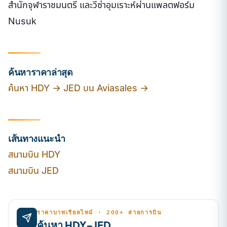
สำนักจุฬาราชมนตรี และวีซ่าอุมเราะห์ผ่านแพลตฟอร์ม
Nusuk
ค้นหาราคาล่าสุด
ค้นหา HDY → JED บน Aviasales →
เส้นทางแนะนำ
สนามบิน HDY
สนามบิน JED
ราคาบาทเรียลไทม์ · 200+ สายการบิน
ค้นหา HDY–JED