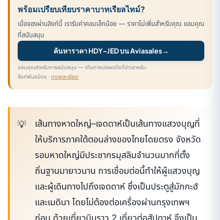
พร้อมเปรียบเทียบราคาบาทเรียลไทม์?
เมื่อจองผ่านลิงก์นี้ เรารับค่าคอมเล็กน้อย — ราคาไม่เพิ่มสำหรับคุณ ขอบคุณ
ที่สนับสนุน
ค้นหาราคา HDY–JED บน Aviasales
→
ขอบคุณสำหรับการสนับสนุน — เดินทางปลอดภัยที่อ่าวอาหรับ.
ลิงก์พันธมิตร ·
ดูรายละเอียด
เส้นทางหาดใหญ่–เจดดาห์เป็นเส้นทางแสวงบุญที่
ให้บริการภาคใต้ตอนล่างของไทยโดยตรง จังหวัด
รอบหาดใหญ่มีประชากรมุสลิมจำนวนมากที่ตั้ง
ถิ่นฐานมายาวนาน การเชื่อมต่อนี้ทำให้ผู้แสวงบุญ
และผู้เดินทางไปถึงเจดดาห์ ซึ่งเป็นประตูสู่มักกะฮ์
และเมดินา โดยไม่ต้องต่อเครื่องผ่านกรุงเทพฯ
ก่อน ด้วยเที่ยวบินราว 2 เที่ยวต่อสัปดาห์ จึงเป็น