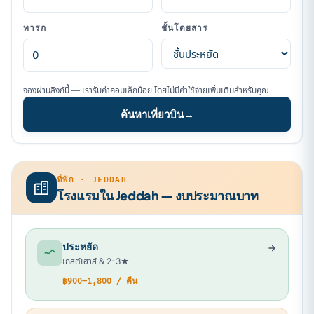
ทารก
ชั้นโดยสาร
จองผ่านลิงก์นี้ — เรารับค่าคอมเล็กน้อย โดยไม่มีค่าใช้จ่ายเพิ่มเติมสำหรับคุณ
ค้นหาเที่ยวบิน
→
ที่พัก · JEDDAH
โรงแรมใน Jeddah — งบประมาณบาท
ประหยัด
เกสต์เฮาส์ & 2-3★
฿900–1,800 / คืน