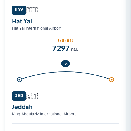
🇹🇭
Hat Yai (HDY) → Jeddah (JED)
HDY
Hat Yai
Hat Yai International Airport
ระยะทาง
7 297
กม.
🇸🇦
JED
Jeddah
King Abdulaziz International Airport