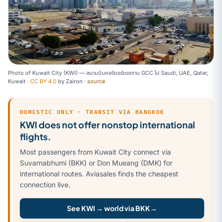
Photo of Kuwait City (KWI) — สนามบินคอริดอร์แรงงาน GCC ไป Saudi, UAE, Qatar,
Kuwait ·
CC BY 4.0
by
Zairon
·
source
DOMESTIC ONLY · TRANSIT VIA BANGKOK
KWI does not offer nonstop international
flights.
Most passengers from Kuwait City connect via
Suvarnabhumi (BKK) or Don Mueang (DMK) for
international routes. Aviasales finds the cheapest
connection live.
See KWI → world via BKK
→