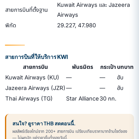
Kuwait Airways และ Jazeera
สายการบินที่ตั้งฐาน
Airways
พิกัด
29.227, 47.980
สายการบินที่ให้บริการ KWI
สายการบิน
พันธมิตร
กระเป๋า
บทบาท
Kuwait Airways (KU)
—
—
ฮับ
Jazeera Airways (JZR)
—
—
ฮับ
Thai Airways (TG)
Star Alliance
30 กก.
สนใจ? ดูราคา THB สดตอนนี้.
ผลลัพธ์เรียลไทม์จาก 200+ สายการบิน เปรียบเทียบราคาบาทข้ามไซต์จอง
— ไม่ผูกมัด แค่ราคาขั้นต่ำของวันนี้.