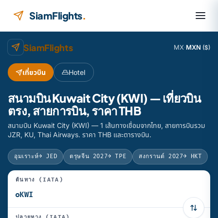
ข้ามไปยังเนื้อหา
SiamFlights
.
SiamFlights
MX
·
MXN
($)
เที่ยวบิน
Hotel
สนามบิน Kuwait City (KWI) — เที่ยวบิน
ตรง, สายการบิน, ราคา THB
สนามบิน Kuwait City (KWI) — 1 เส้นทางเชื่อมจากไทย, สายการบินรวม
JZR, KU, Thai Airways. ราคา THB และตารางบิน.
อุมเราะห์
→ JED
ตรุษจีน 2027
→ TPE
สงกรานต์ 2027
→ HKT
ต้นทาง (IATA)
ปลายทาง (IATA)