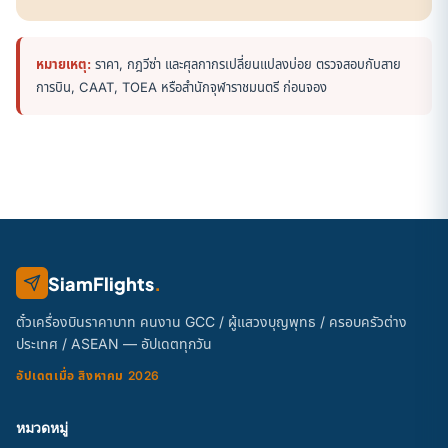
หมายเหตุ:
ราคา, กฎวีซ่า และศุลกากรเปลี่ยนแปลงบ่อย ตรวจสอบกับสาย
การบิน, CAAT, TOEA หรือสำนักจุฬาราชมนตรี ก่อนจอง
SiamFlights
.
ตั๋วเครื่องบินราคาบาท คนงาน GCC / ผู้แสวงบุญพุทธ / ครอบครัวต่าง
ประเทศ / ASEAN — อัปเดตทุกวัน
อัปเดตเมื่อ สิงหาคม 2026
หมวดหมู่