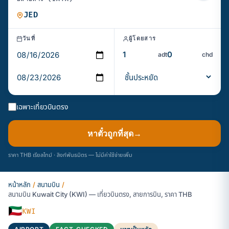
วันที่
ผู้โดยสาร
adt
chd
เฉพาะเที่ยวบินตรง
หาตั๋วถูกที่สุด
→
ราคา THB เรียลไทม์ · ลิงก์พันธมิตร — ไม่มีค่าใช้จ่ายเพิ่ม
หน้าหลัก
/
สนามบิน
/
สนามบิน Kuwait City (KWI) — เที่ยวบินตรง, สายการบิน, ราคา THB
🇰🇼
KWI