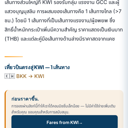
เส้นทางส่วนใหญ่ที่ KWI รองรับกลุ่ม แรงงาน GCC และผู้
แสวงบุญมุสลิม การผสมของเส้นทางคือ 1 เส้นทางไกล (>7
ชม.) โดยมี 1 เส้นทางที่เป็นเส้นทางแรงงาน/ผู้อพยพ ซึ่ง
สิทธิ์น้ำหนักกระเป๋าเพิ่มมีความสำคัญ ราคาแสดงเป็นเงินบาท
(THB) และแต่ละคู่มือเส้นทางด้านล่างมีราคาสดจากแคช
เที่ยวบินตรงสู่ KWI — 1 เส้นทาง
🇰🇼
BKK → KWI
ก่อนราคาขึ้น.
การจองผ่านลิงก์นี้ทำให้เราได้คอมมิชชั่นเล็กน้อย — ไม่มีค่าใช้จ่ายเพิ่มเติม
สำหรับคุณ ขอบคุณสำหรับการสนับสนุน.
Fares from KWI
→