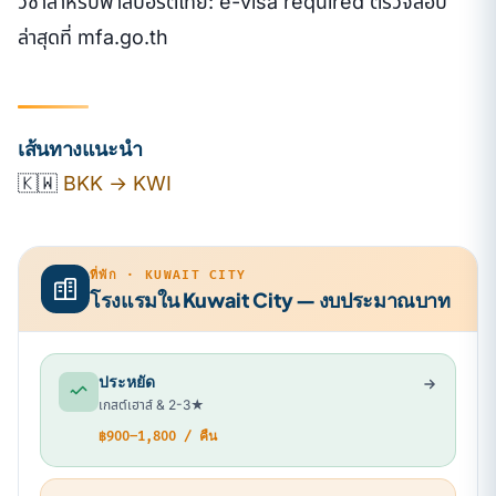
วีซ่าสำหรับพาสปอร์ตไทย: e-visa required ตรวจสอบ
ล่าสุดที่ mfa.go.th
เส้นทางแนะนำ
🇰🇼
BKK → KWI
ที่พัก · KUWAIT CITY
โรงแรมใน Kuwait City — งบประมาณบาท
ประหยัด
เกสต์เฮาส์ & 2-3★
฿900–1,800 / คืน