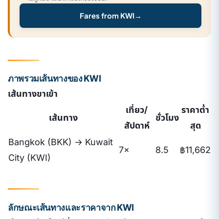
Fares from KWI
→
ภาพรวมเส้นทางของ KWI
เส้นทางขาเข้า
เที่ยว/
ราคาต่ำ
เส้นทาง
ชั่วโมง
สัปดาห์
สุด
Bangkok (BKK) → Kuwait
7×
8.5
฿11,662
City (KWI)
ลักษณะเส้นทางและราคาจาก KWI