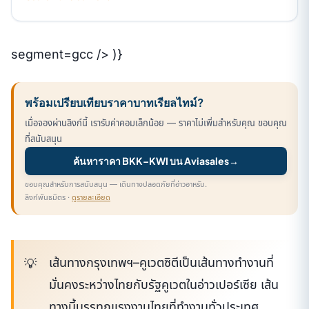
segment=gcc /> )}
พร้อมเปรียบเทียบราคาบาทเรียลไทม์?
เมื่อจองผ่านลิงก์นี้ เรารับค่าคอมเล็กน้อย — ราคาไม่เพิ่มสำหรับคุณ ขอบคุณ
ที่สนับสนุน
ค้นหาราคา BKK–KWI บน Aviasales
→
ขอบคุณสำหรับการสนับสนุน — เดินทางปลอดภัยที่อ่าวอาหรับ.
ลิงก์พันธมิตร ·
ดูรายละเอียด
เส้นทางกรุงเทพฯ–คูเวตซิตีเป็นเส้นทางทำงานที่
มั่นคงระหว่างไทยกับรัฐคูเวตในอ่าวเปอร์เซีย เส้น
ทางนี้บรรทุกแรงงานไทยที่ทำงานทั่วประเทศ