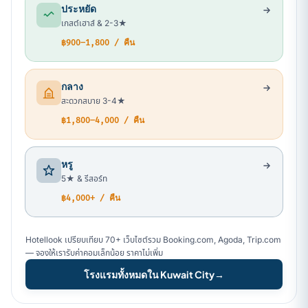
ประหยัด
เกสต์เฮาส์ & 2-3★
฿900–1,800 / คืน
กลาง
สะดวกสบาย 3-4★
฿1,800–4,000 / คืน
หรู
5★ & รีสอร์ท
฿4,000+ / คืน
Hotellook เปรียบเทียบ 70+ เว็บไซต์รวม Booking.com, Agoda, Trip.com
— จองให้เรารับค่าคอมเล็กน้อย ราคาไม่เพิ่ม
โรงแรมทั้งหมดใน Kuwait City
→