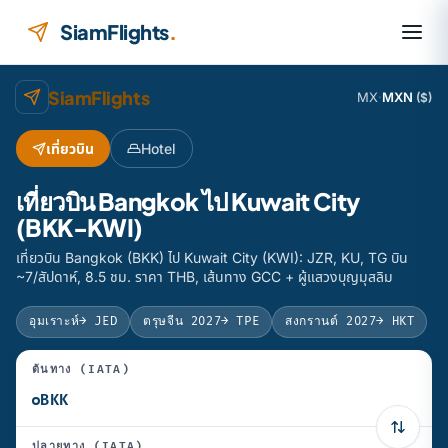
ข้ามไปยังเนื้อหา
SiamFlights
.
SiamFlights
MX
·
MXN
($)
เที่ยวบิน
Hotel
เที่ยวบิน Bangkok ไป Kuwait City
(BKK-KWI)
เที่ยวบิน Bangkok (BKK) ไป Kuwait City (KWI): JZR, KU, TG บิน
~7/สัปดาห์, 8.5 ชม. ราคา THB, เส้นทาง GCC + ผู้แสวงบุญมุสลิม
อุมเราะห์
→ JED
ตรุษจีน 2027
→ TPE
สงกรานต์ 2027
→ HKT
ต้นทาง (IATA)
ปลายทาง (IATA)