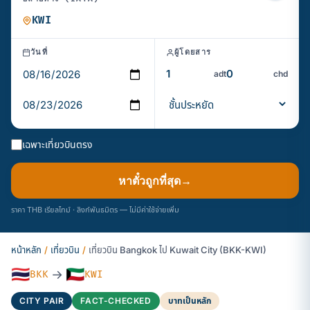
วันที่
ผู้โดยสาร
adt
chd
เฉพาะเที่ยวบินตรง
หาตั๋วถูกที่สุด
→
ราคา THB เรียลไทม์ · ลิงก์พันธมิตร — ไม่มีค่าใช้จ่ายเพิ่ม
หน้าหลัก
/
เที่ยวบิน
/
เที่ยวบิน Bangkok ไป Kuwait City (BKK-KWI)
🇹🇭
🇰🇼
→
BKK
KWI
CITY PAIR
FACT-CHECKED
บาทเป็นหลัก