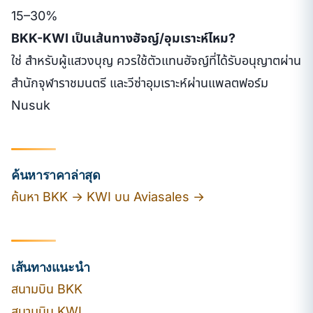
15–30%
BKK-KWI เป็นเส้นทางฮัจญ์/อุมเราะห์ไหม?
ใช่ สำหรับผู้แสวงบุญ ควรใช้ตัวแทนฮัจญ์ที่ได้รับอนุญาตผ่าน
สำนักจุฬาราชมนตรี และวีซ่าอุมเราะห์ผ่านแพลตฟอร์ม
Nusuk
ค้นหาราคาล่าสุด
ค้นหา BKK → KWI บน Aviasales →
เส้นทางแนะนำ
สนามบิน BKK
สนามบิน KWI