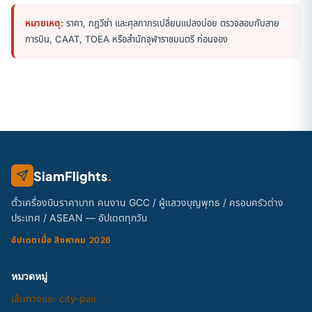
หมายเหตุ:
ราคา, กฎวีซ่า และศุลกากรเปลี่ยนแปลงบ่อย ตรวจสอบกับสาย
การบิน, CAAT, TOEA หรือสำนักจุฬาราชมนตรี ก่อนจอง
SiamFlights
.
ตั๋วเครื่องบินราคาบาท คนงาน GCC / ผู้แสวงบุญพุทธ / ครอบครัวต่าง
ประเทศ / ASEAN — อัปเดตทุกวัน
อัปเดตเมื่อ สิงหาคม 2026
หมวดหมู่
เส้นทางและ city-pair