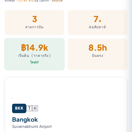
Kuwait ·
CC BY 4.0
by
Zairon
·
source
3
7
×
สายการบิน
ต่อสัปดาห์
฿14.9k
8.5h
เริ่มต้น (ราคาจริง)
บินตรง
โดยGF
🇹🇭
Bangkok (BKK) → Kuwait City (KWI)
BKK
Bangkok
Suvarnabhumi Airport