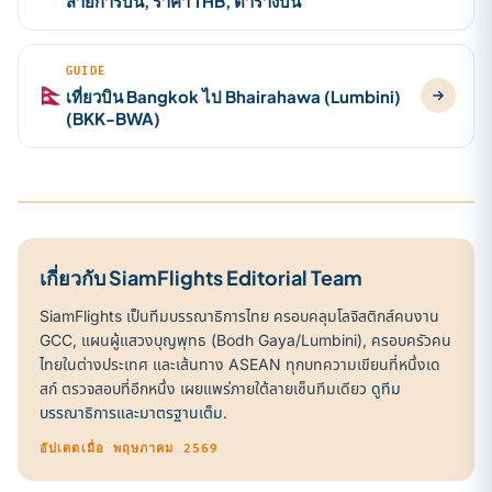
สายการบิน, ราคา THB, ตารางบิน
GUIDE
🇳🇵
เที่ยวบิน Bangkok ไป Bhairahawa (Lumbini)
(BKK-BWA)
เกี่ยวกับ SiamFlights Editorial Team
SiamFlights เป็นทีมบรรณาธิการไทย ครอบคลุมโลจิสติกส์คนงาน
GCC, แผนผู้แสวงบุญพุทธ (Bodh Gaya/Lumbini), ครอบครัวคน
ไทยในต่างประเทศ และเส้นทาง ASEAN ทุกบทความเขียนที่หนึ่งเด
สก์ ตรวจสอบที่อีกหนึ่ง เผยแพร่ภายใต้ลายเซ็นทีมเดียว
ดูทีม
บรรณาธิการและมาตรฐานเต็ม
.
อัปเดตเมื่อ พฤษภาคม 2569