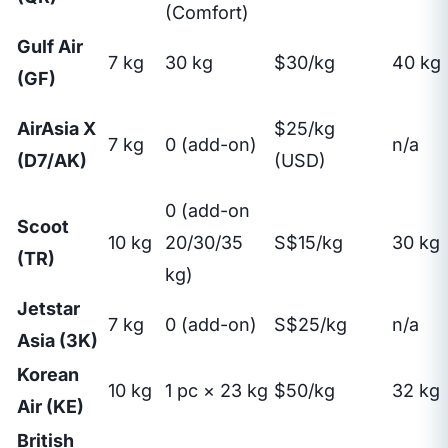
(Comfort)
Gulf Air
7 kg
30 kg
$30/kg
40 kg
(GF)
AirAsia X
$25/kg
7 kg
0 (add-on)
n/a
(D7/AK)
(USD)
0 (add-on
Scoot
10 kg
20/30/35
S$15/kg
30 kg
(TR)
kg)
Jetstar
7 kg
0 (add-on)
S$25/kg
n/a
Asia (3K)
Korean
10 kg
1 pc × 23 kg
$50/kg
32 kg
Air (KE)
British