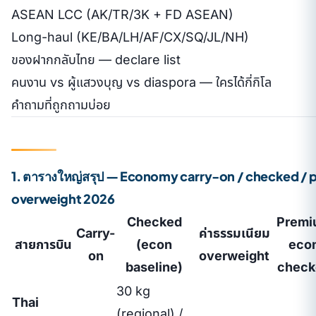
ASEAN LCC (AK/TR/3K + FD ASEAN)
Long-haul (KE/BA/LH/AF/CX/SQ/JL/NH)
ของฝากกลับไทย — declare list
คนงาน vs ผู้แสวงบุญ vs diaspora — ใครได้กี่กิโล
คำถามที่ถูกถามบ่อย
1. ตารางใหญ่สรุป — Economy carry-on / checked / 
overweight 2026
Checked
Premi
Carry-
ค่าธรรมเนียม
สายการบิน
(econ
eco
on
overweight
baseline)
check
30 kg
Thai
(regional) /