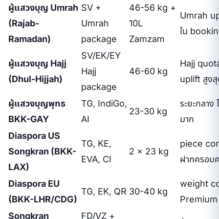
ผู้แสวงบุญ Umrah
SV +
46-56 kg +
Umrah upl
(Rajab-
Umrah
10L
ใน booki
Ramadan)
package
Zamzam
SV/EK/EY
ผู้แสวงบุญ Hajj
Hajj quot
Hajj
46-60 kg
(Dhul-Hijjah)
uplift สูงส
package
ผู้แสวงบุญพุทธ
TG, IndiGo,
ระยะกลาง ไ
23-30 kg
BKK-GAY
AI
มาก
Diaspora US
TG, KE,
piece co
Songkran (BKK-
2 × 23 kg
EVA, CI
ฝากครอบค
LAX)
Diaspora EU
weight c
TG, EK, QR
30-40 kg
(BKK-LHR/CDG)
Premium 
Songkran
FD/VZ +