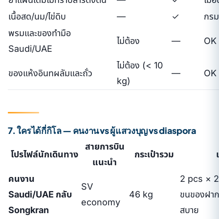
เนื้อสด/นม/ไข่ดิบ
—
✓
กรมป
พรมและของทำมือ
ไม่ต้อง
—
OK
Saudi/UAE
ไม่ต้อง (< 10
ของแห้งอินทผลัมและถั่ว
—
OK
kg)
7. ใครได้กี่กิโล — คนงาน vs ผู้แสวงบุญ vs diaspora
สายการบิน
โปรไฟล์นักเดินทาง
กระเป๋ารวม
แนะนำ
คนงาน
2 pcs × 23
SV
Saudi/UAE กลับ
46 kg
ขนของฝากค
economy
Songkran
สบาย