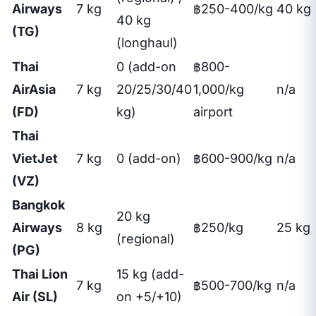
Airways
7 kg
฿250-400/kg
40 kg
40 kg
(TG)
(longhaul)
Thai
0 (add-on
฿800-
AirAsia
7 kg
20/25/30/40
1,000/kg
n/a
(FD)
kg)
airport
Thai
VietJet
7 kg
0 (add-on)
฿600-900/kg
n/a
(VZ)
Bangkok
20 kg
Airways
8 kg
฿250/kg
25 kg
(regional)
(PG)
Thai Lion
15 kg (add-
7 kg
฿500-700/kg
n/a
Air (SL)
on +5/+10)