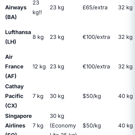
23
Airways
23 kg
£65/extra
32 kg
kg!!
(BA)
Lufthansa
8 kg
23 kg
€100/extra
32 kg
(LH)
Air
France
12 kg
23 kg
€100/extra
32 kg
(AF)
Cathay
Pacific
7 kg
30 kg
$50/kg
40 kg
(CX)
Singapore
30 kg
Airlines
7 kg
(Economy
$50/kg
40 kg