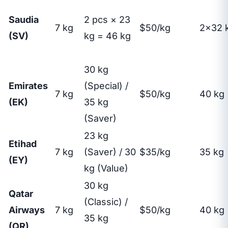
Saudia
2 pcs × 23
7 kg
$50/kg
2×32 
(SV)
kg = 46 kg
30 kg
Emirates
(Special) /
7 kg
$50/kg
40 kg
(EK)
35 kg
(Saver)
23 kg
Etihad
7 kg
(Saver) / 30
$35/kg
35 kg
(EY)
kg (Value)
30 kg
Qatar
(Classic) /
Airways
7 kg
$50/kg
40 kg
35 kg
(QR)