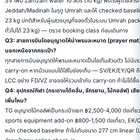
SV เพิ่ม Zamzam water 10 ลิตร (10 kg) ฟรีต่อผู้โดยสาร
Jeddah/Madinah ในฤดู Umrah และให้ checked basel
23 kg ปกติสำหรับผู้แสวงบุญที่จองตั๋วในระบบ Umrah pack
ทั่วไปได้ 23 kg) — ตรวจ booking class ก่อนเดินทาง
Q3: สายการบินใดอนุญาตให้นำพรมละหมาด (prayer mat)
นอกเหนือจากกระเป๋า?
ทุกสายการบินอนุญาตให้พรมละหมาดเป็นไอเท็มส่วนตัว ไม่นับร
carry-on หากม้วนแบนได้ใส่ในช่องเก็บ — SV/EK/EY/QR ถ
LCC อย่าง FD/VZ อาจขอให้รวมเข้ากับ carry-on ถ้าไม่ได้ซื้อ
Q4: อุปกรณ์กีฬา (กระดานโต้คลื่น, จักรยาน, ไม้กอล์ฟ) เสี
เพิ่มไหม?
TG อนุญาตไม้กอล์ฟเป็นกระเป๋าแยก ฿2,500-4,000 ต่อเที่ยว
sports equipment add-on ฿800-1,500 ต่อเที่ยว, EK/
หนัก checked baseline ถ้าไม่เกินขนาด 277 cm linear