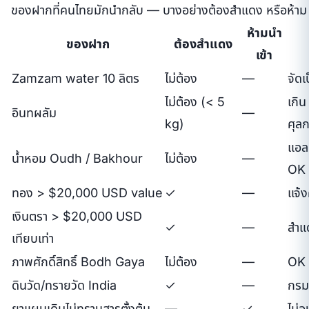
ของฝากที่คนไทยมักนำกลับ — บางอย่างต้องสำแดง หรือห้าม
ห้ามนำ
ของฝาก
ต้องสำแดง
เข้า
Zamzam water 10 ลิตร
ไม่ต้อง
—
จัดเ
ไม่ต้อง (< 5
เกิน
อินทผลัม
—
kg)
ศุล
แอล
น้ำหอม Oudh / Bakhour
ไม่ต้อง
—
OK
ทอง > $20,000 USD value
✓
—
แจ้
เงินตรา > $20,000 USD
✓
—
สำแด
เทียบเท่า
ภาพศักดิ์สิทธิ์ Bodh Gaya
ไม่ต้อง
—
OK
ดินวัด/ทรายวัด India
✓
—
กรม
ยาแผนเดิมไม่ทราบสารตั้งต้น
—
✓
ไม่อ