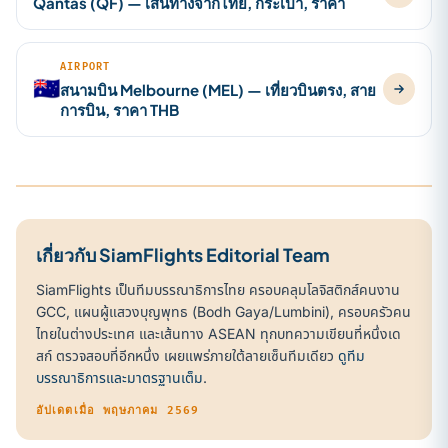
Qantas (QF) — เส้นทางจากไทย, กระเป๋า, ราคา
AIRPORT
🇦🇺
สนามบิน Melbourne (MEL) — เที่ยวบินตรง, สาย
การบิน, ราคา THB
เกี่ยวกับ SiamFlights Editorial Team
SiamFlights เป็นทีมบรรณาธิการไทย ครอบคลุมโลจิสติกส์คนงาน
GCC, แผนผู้แสวงบุญพุทธ (Bodh Gaya/Lumbini), ครอบครัวคน
ไทยในต่างประเทศ และเส้นทาง ASEAN ทุกบทความเขียนที่หนึ่งเด
สก์ ตรวจสอบที่อีกหนึ่ง เผยแพร่ภายใต้ลายเซ็นทีมเดียว
ดูทีม
บรรณาธิการและมาตรฐานเต็ม
.
อัปเดตเมื่อ พฤษภาคม 2569