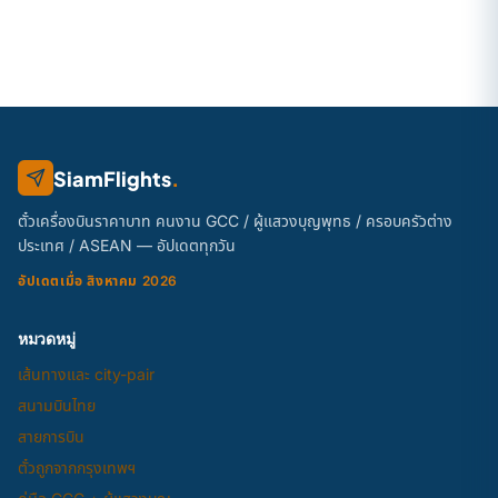
SiamFlights
.
ตั๋วเครื่องบินราคาบาท คนงาน GCC / ผู้แสวงบุญพุทธ / ครอบครัวต่าง
ประเทศ / ASEAN — อัปเดตทุกวัน
อัปเดตเมื่อ สิงหาคม 2026
หมวดหมู่
เส้นทางและ city-pair
สนามบินไทย
สายการบิน
ตั๋วถูกจากกรุงเทพฯ