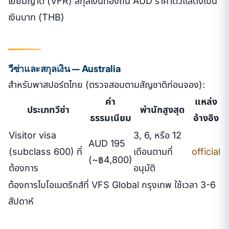
เยี่ยมญาติ (VFR) สกุลเงินท้องถิ่น AUD ราคาตั๋วแสดงเป็น
เงินบาท (THB)
วีซ่าและสกุลเงิน — Australia
สำหรับพาสปอร์ตไทย (ตรวจสอบตามสัญชาติก่อนจอง):
ค่า
แหล่ง
ประเภทวีซ่า
พำนักสูงสุด
ธรรมเนียม
อ้างอิง
Visitor visa
3, 6, หรือ 12
AUD 195
(subclass 600) ที่
เดือนตามที่
official
(~฿4,800)
ต้องการ
อนุมัติ
ต้องการไบโอเมตริกส์ที่ VFS Global กรุงเทพ ใช้เวลา 3-6
สัปดาห์