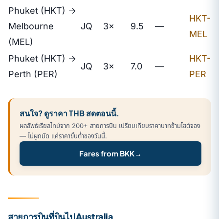
Phuket (HKT) →
HKT-
Melbourne
JQ
3×
9.5
—
MEL
(MEL)
Phuket (HKT) →
HKT-
JQ
3×
7.0
—
Perth (PER)
PER
สนใจ? ดูราคา THB สดตอนนี้.
ผลลัพธ์เรียลไทม์จาก 200+ สายการบิน เปรียบเทียบราคาบาทข้ามไซต์จอง
— ไม่ผูกมัด แค่ราคาขั้นต่ำของวันนี้.
Fares from BKK
→
สายการบินที่บินไป Australia