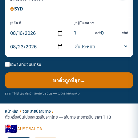
วันที่
ผู้โดยสาร
adt
chd
เฉพาะเที่ยวบินตรง
หาตั๋วถูกที่สุด
→
ราคา THB เรียลไทม์ · ลิงก์พันธมิตร — ไม่มีค่าใช้จ่ายเพิ่ม
หน้าหลัก
/
จุดหมายปลายทาง
/
ตั๋วเครื่องบินไปออสเตรเลียจากไทย — เส้นทาง สายการบิน ราคา THB
🇦🇺
AUSTRALIA