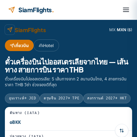
ข้ามไปยังเนื้อหา
SiamFlights
.
SiamFlights
MX
·
MXN
($)
เที่ยวบิน
Hotel
ตั๋วเครื่องบินไปออสเตรเลียจากไทย — เส้น
ทาง สายการบิน ราคา THB
ตั๋วเครื่องบินไปออสเตรเลีย: 5 เส้นทางจาก 2 สนามบินไทย, 4 สายการบิน
ราคา THB วีซ่า ช่วงจองดีที่สุด
อุมเราะห์
→ JED
ตรุษจีน 2027
→ TPE
สงกรานต์ 2027
→ HKT
ต้นทาง (IATA)
ปลายทาง (IATA)