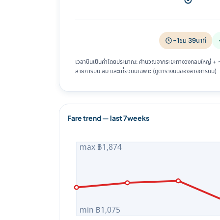
~1ชม 39นาที
เวลาบินเป็นค่าโดยประมาณ: คำนวณจากระยะทางวงกลมใหญ่ + ~8%
สายการบิน ลม และเที่ยวบินเฉพาะ (ดูตารางบินของสายการบิน)
Fare trend — last 7weeks
max ฿1,874
min ฿1,075