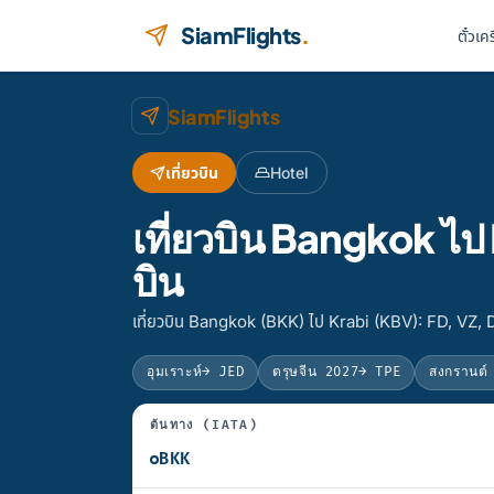
ข้ามไปยังเนื้อหา
SiamFlights
.
ตั๋วเค
SiamFlights
เที่ยวบิน
Hotel
เที่ยวบิน Bangkok ไ
บิน
เที่ยวบิน Bangkok (BKK) ไป Krabi (KBV): FD, VZ,
อุมเราะห์
→ JED
ตรุษจีน 2027
→ TPE
สงกรานต์
ต้นทาง (IATA)