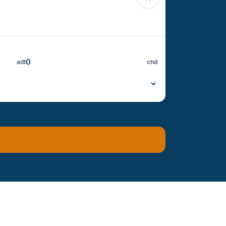
adt
chd