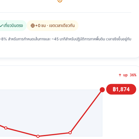
เที่ยวบินตรง
+0 ชม
· เขตเวลาเดียวกัน
 สำหรับการกำหนดเส้นทางและ ~45 นาทีสำหรับปฏิบัติการภาคพื้นดิน เวลาจริงขึ้นอยู่กับ
↑ up 36%
฿1,874