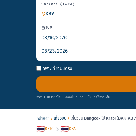
ปลายทาง (IATA)
วันที่
เฉพาะเที่ยวบินตรง
ราคา THB เรียลไทม์ · ลิงก์พันธมิตร — ไม่มีค่าใช้จ่ายเพิ่ม
หน้าหลัก
/
เที่ยวบิน
/
เที่ยวบิน Bangkok ไป Krabi (BKK-KBV)
🇹🇭
🇹🇭
→
BKK
KBV