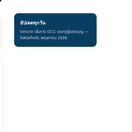
อัปเดตทุกวัน
ราคาบาท เส้นทาง GCC และกฎผู้แสวงบุญ —
รีเฟรชสำหรับ พฤษภาคม 2569