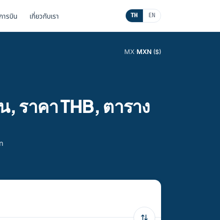
นการบิน
เกี่ยวกับเรา
TH
EN
MX
·
MXN
($)
ิน, ราคา THB, ตาราง
an