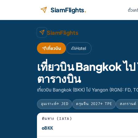
ข้ามไปยังเนื้อหา
SiamFlights
.
ตั๋วเค
SiamFlights
เที่ยวบิน
Hotel
เที่ยวบิน Bangkok 
ตารางบิน
เที่ยวบิน Bangkok (BKK) ไป Yangon (RGN): FD, TG,
อุมเราะห์
→ JED
ตรุษจีน 2027
→ TPE
สงกรานต์
ต้นทาง (IATA)