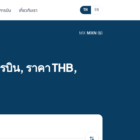
นการบิน
เกี่ยวกับเรา
TH
EN
MX
·
MXN
($)
รบิน, ราคา THB,