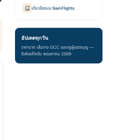
เกี่ยวข้องบน SiamFlights
อัปเดตทุกวัน
ราคาบาท เส้นทาง GCC และกฎผู้แสวงบุญ —
รีเฟรชสำหรับ พฤษภาคม 2569