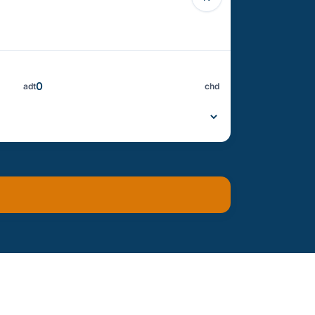
adt
chd