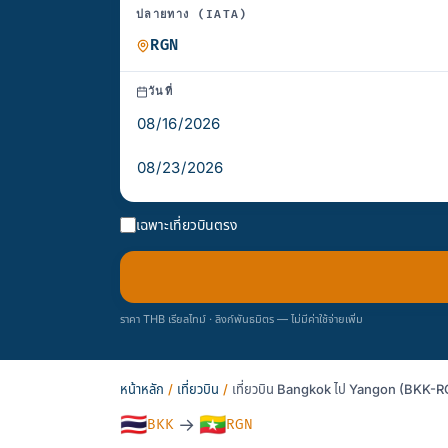
ปลายทาง (IATA)
วันที่
เฉพาะเที่ยวบินตรง
ราคา THB เรียลไทม์ · ลิงก์พันธมิตร — ไม่มีค่าใช้จ่ายเพิ่ม
หน้าหลัก
/
เที่ยวบิน
/
เที่ยวบิน Bangkok ไป Yangon (BKK-RG
🇹🇭
🇲🇲
→
BKK
RGN