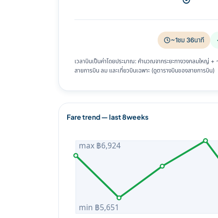
~1ชม 36นาที
เวลาบินเป็นค่าโดยประมาณ: คำนวณจากระยะทางวงกลมใหญ่ + ~8%
สายการบิน ลม และเที่ยวบินเฉพาะ (ดูตารางบินของสายการบิน)
Fare trend — last 8weeks
max ฿6,924
min ฿5,651