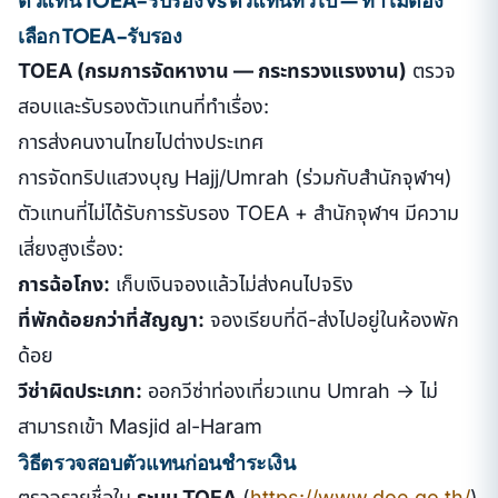
เลือก TOEA-รับรอง
TOEA (กรมการจัดหางาน — กระทรวงแรงงาน)
ตรวจ
สอบและรับรองตัวแทนที่ทำเรื่อง:
การส่งคนงานไทยไปต่างประเทศ
การจัดทริปแสวงบุญ Hajj/Umrah (ร่วมกับสำนักจุฬาฯ)
ตัวแทนที่ไม่ได้รับการรับรอง TOEA + สำนักจุฬาฯ มีความ
เสี่ยงสูงเรื่อง:
การฉ้อโกง:
เก็บเงินจองแล้วไม่ส่งคนไปจริง
ที่พักด้อยกว่าที่สัญญา:
จองเรียบที่ดี-ส่งไปอยู่ในห้องพัก
ด้อย
วีซ่าผิดประเภท:
ออกวีซ่าท่องเที่ยวแทน Umrah → ไม่
สามารถเข้า Masjid al-Haram
วิธีตรวจสอบตัวแทนก่อนชำระเงิน
ตรวจรายชื่อใน
ระบบ TOEA
(
https://www.doe.go.th/
)