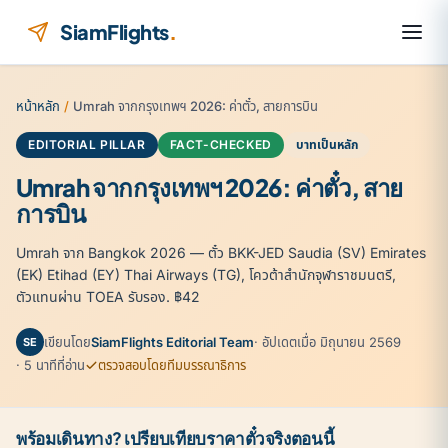
ข้ามไปยังเนื้อหา
SiamFlights
.
หน้าหลัก
/
Umrah จากกรุงเทพฯ 2026: ค่าตั๋ว, สายการบิน
EDITORIAL PILLAR
FACT-CHECKED
บาทเป็นหลัก
Umrah จากกรุงเทพฯ 2026: ค่าตั๋ว, สาย
การบิน
Umrah จาก Bangkok 2026 — ตั๋ว BKK-JED Saudia (SV) Emirates
(EK) Etihad (EY) Thai Airways (TG), โควต้าสำนักจุฬาราชมนตรี,
ตัวแทนผ่าน TOEA รับรอง. ฿42
เขียนโดย
SiamFlights Editorial Team
· อัปเดตเมื่อ มิถุนายน 2569
SE
· 5 นาทีที่อ่าน
ตรวจสอบโดยทีมบรรณาธิการ
พร้อมเดินทาง? เปรียบเทียบราคาตั๋วจริงตอนนี้