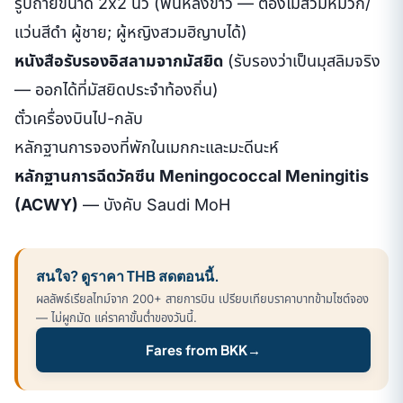
รูปถ่ายขนาด 2x2 นิ้ว (พื้นหลังขาว — ต้องไม่สวมหมวก/
แว่นสีดำ ผู้ชาย; ผู้หญิงสวมฮิญาบได้)
หนังสือรับรองอิสลามจากมัสยิด
(รับรองว่าเป็นมุสลิมจริง
— ออกได้ที่มัสยิดประจำท้องถิ่น)
ตั๋วเครื่องบินไป-กลับ
หลักฐานการจองที่พักในเมกกะและมะดีนะห์
หลักฐานการฉีดวัคซีน Meningococcal Meningitis
(ACWY)
— บังคับ Saudi MoH
สนใจ? ดูราคา THB สดตอนนี้.
ผลลัพธ์เรียลไทม์จาก 200+ สายการบิน เปรียบเทียบราคาบาทข้ามไซต์จอง
— ไม่ผูกมัด แค่ราคาขั้นต่ำของวันนี้.
Fares from BKK
→