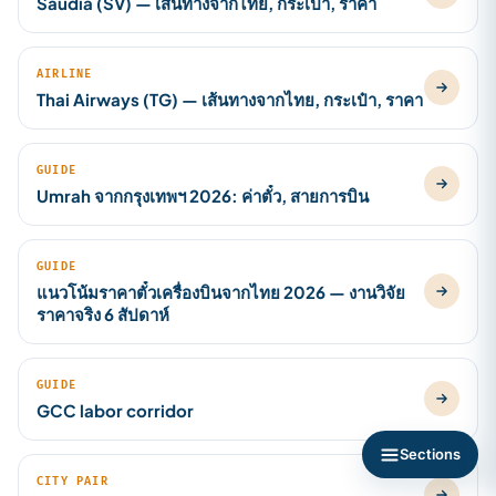
Saudia (SV) — เส้นทางจากไทย, กระเป๋า, ราคา
AIRLINE
Thai Airways (TG) — เส้นทางจากไทย, กระเป๋า, ราคา
GUIDE
Umrah จากกรุงเทพฯ 2026: ค่าตั๋ว, สายการบิน
GUIDE
แนวโน้มราคาตั๋วเครื่องบินจากไทย 2026 — งานวิจัย
ราคาจริง 6 สัปดาห์
GUIDE
GCC labor corridor
Sections
CITY PAIR