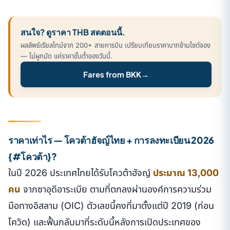
สนใจ? ดูราคา THB สดตอนนี้.
ผลลัพธ์เรียลไทม์จาก 200+ สายการบิน เปรียบเทียบราคาบาทข้ามไซต์จอง
— ไม่ผูกมัด แค่ราคาขั้นต่ำของวันนี้.
Fares from BKK
→
ราคาเท่าไร — โควต้าฮัจญ์ไทย + การลงทะเบียน 2026
{#โควต้า}?
ในปี 2026 ประเทศไทยได้รับโควต้าฮัจญ์
ประมาณ 13,000
คน
จากซาอุดีอาระเบีย ตามที่ตกลงผ่านองค์การความร่วม
มือทางอิสลาม (OIC) ตัวเลขนี้คงที่มาตั้งแต่ปี 2019 (ก่อน
โควิด) และฟื้นกลับมาที่ระดับนี้หลังการเปิดประเทศของ