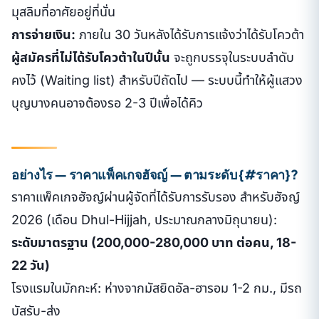
มุสลิมที่อาศัยอยู่ที่นั่น
การจ่ายเงิน:
ภายใน 30 วันหลังได้รับการแจ้งว่าได้รับโควต้า
ผู้สมัครที่ไม่ได้รับโควต้าในปีนั้น
จะถูกบรรจุในระบบลำดับ
คงไว้ (Waiting list) สำหรับปีถัดไป — ระบบนี้ทำให้ผู้แสวง
บุญบางคนอาจต้องรอ 2-3 ปีเพื่อได้คิว
อย่างไร — ราคาแพ็คเกจฮัจญ์ — ตามระดับ {#ราคา}?
ราคาแพ็คเกจฮัจญ์ผ่านผู้จัดที่ได้รับการรับรอง สำหรับฮัจญ์
2026 (เดือน Dhul-Hijjah, ประมาณกลางมิถุนายน):
ระดับมาตรฐาน (200,000-280,000 บาท ต่อคน, 18-
22 วัน)
โรงแรมในมักกะห์: ห่างจากมัสยิดอัล-ฮารอม 1-2 กม., มีรถ
บัสรับ-ส่ง