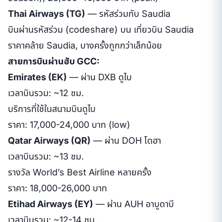
Thai Airways (TG)
— รหัสร่วมกับ Saudia
บินผ่านรหัสร่วม (codeshare) บน เที่ยวบิน Saudia
ราคาคล้าย Saudia, บางครั้งถูกกว่าเล็กน้อย
สายการบินผ่านฮับ GCC:
Emirates (EK)
— ผ่าน DXB ดูไบ
เวลาบินรวม: ~12 ชม.
บริการที่ใช้ในสนามบินดูไบ
ราคา: 17,000-24,000 บาท (low)
Qatar Airways (QR)
— ผ่าน DOH โดฮา
เวลาบินรวม: ~13 ชม.
รางวัล World’s Best Airline หลายครั้ง
ราคา: 18,000-26,000 บาท
Etihad Airways (EY)
— ผ่าน AUH อาบูดาบี
เวลาบินรวม: ~12-14 ชม.