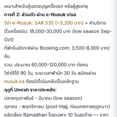
เหมาะสำหรับผู้แสวงบุญครั้งแรก หรือผู้สูงอายุ
ทางที่ 2: ส่วนตัว ผ่าน e-Nusuk visa
วีซ่า e-Nusuk: SAR 535 (~5,200 บาท)
+ ค่าบริการ
ตั๋วเครื่องบิน: 18,000-30,000 บาท (low season Sep-
Oct)
ที่พักในมักกะห์ผ่าน Booking.com: 3,500-8,000 บาท/
คืน
รวม: ประมาณ 60,000-120,000 บาท ต่อคน
วีซ่าใช้ได้ 90 วัน, ระยะเวลาพำนัก 30 วัน สมัครผ่าน
nusuk.sa
ต้องมีตั๋วบินกลับเป็นหลักฐาน
ฤดูที่ Umrah ราคาประหยัด:
ปลายกุมภาพันธ์ - มีนาคม (low season)
ตุลาคม - พฤศจิกายน (post-Hajj, ก่อนเทศกาลฤดูหนาว)
หลีกเลี่ยง Ramadhan โดยเฉพาะ 10 วันสุดท้าย — ราคา