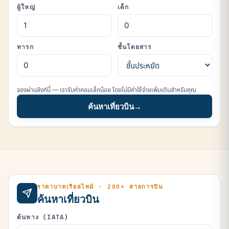
ผู้ใหญ่
เด็ก
ทารก
ชั้นโดยสาร
จองผ่านลิงก์นี้ — เรารับค่าคอมเล็กน้อย โดยไม่มีค่าใช้จ่ายเพิ่มเติมสำหรับคุณ
ค้นหาเที่ยวบิน
→
ราคาบาทเรียลไทม์ · 200+ สายการบิน
ค้นหาเที่ยวบิน
ต้นทาง (IATA)