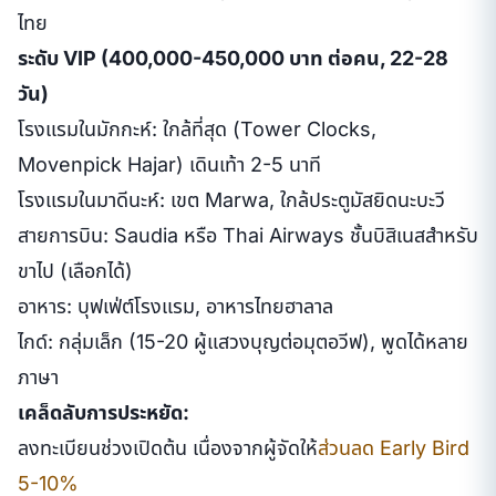
ไทย
ระดับ VIP (400,000-450,000 บาท ต่อคน, 22-28
วัน)
โรงแรมในมักกะห์: ใกล้ที่สุด (Tower Clocks,
Movenpick Hajar) เดินเท้า 2-5 นาที
โรงแรมในมาดีนะห์: เขต Marwa, ใกล้ประตูมัสยิดนะบะวี
สายการบิน: Saudia หรือ Thai Airways ชั้นบิสิเนสสำหรับ
ขาไป (เลือกได้)
อาหาร: บุฟเฟ่ต์โรงแรม, อาหารไทยฮาลาล
ไกด์: กลุ่มเล็ก (15-20 ผู้แสวงบุญต่อมุตอวีฟ), พูดได้หลาย
ภาษา
เคล็ดลับการประหยัด:
ลงทะเบียนช่วงเปิดต้น เนื่องจากผู้จัดให้
ส่วนลด Early Bird
5-10%