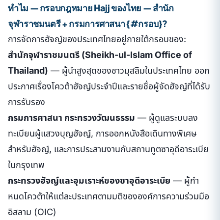
ทำไม — กรอบกฎหมาย Hajj ของไทย — สำนัก
จุฬาราชมนตรี + กรมการศาสนา {#กรอบ}?
การจัดการฮัจญ์ของประเทศไทยอยู่ภายใต้กรอบของ:
สำนักจุฬาราชมนตรี (Sheikh-ul-Islam Office of
Thailand)
— ผู้นำสูงสุดของชาวมุสลิมในประเทศไทย ออก
ประกาศเรื่องโควต้าฮัจญ์ประจำปีและรายชื่อผู้จัดฮัจญ์ที่ได้รับ
การรับรอง
กรมการศาสนา กระทรวงวัฒนธรรม
— ผู้ดูแลระบบลง
ทะเบียนผู้แสวงบุญฮัจญ์, การออกหนังสือเดินทางพิเศษ
สำหรับฮัจญ์, และการประสานงานกับสถานทูตซาอุดีอาระเบีย
ในกรุงเทพ
กระทรวงฮัจญ์และอุมเราะห์ของซาอุดีอาระเบีย
— ผู้กำ
หนดโควต้าให้แต่ละประเทศตามมติขององค์การความร่วมมือ
อิสลาม (OIC)