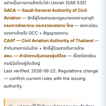
อย่างเป็นทางการสำหรับวีซ่า Umrah (SAR 535)
GACA — Saudi General Authority of Civil
Aviation
— สิทธิ์ผู้โดยสารและกฎหมายแรงงานซาอุดี
กรมการจัดหางาน กระทรวงแรงงาน ไทย
— ลงทะเบียน
แรงงานไทยไป GCC + สัญญาแรงงาน
CAAT — Civil Aviation Authority of Thailand
—
กำกับสายการบินไทย + สิทธิ์ผู้โดยสารต้นทางไทย
สคบ. — สำนักงานคุ้มครองผู้บริโภค
— เรื่องร้องเรียน
กรณีฉ้อโกงผู้จัดฮัจญ์
Last verified: 2026-06-22. Regulations change
— confirm current rules with the issuing
authority.