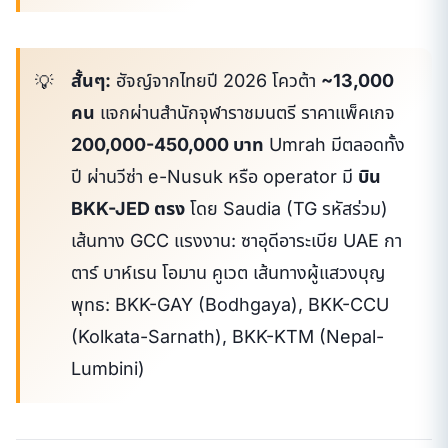
สั้นๆ:
ฮัจญ์จากไทยปี 2026 โควต้า
~13,000
คน
แจกผ่านสำนักจุฬาราชมนตรี ราคาแพ็คเกจ
200,000-450,000 บาท
Umrah มีตลอดทั้ง
ปี ผ่านวีซ่า e-Nusuk หรือ operator มี
บิน
BKK-JED ตรง
โดย Saudia (TG รหัสร่วม)
เส้นทาง GCC แรงงาน: ซาอุดีอาระเบีย UAE กา
ตาร์ บาห์เรน โอมาน คูเวต เส้นทางผู้แสวงบุญ
พุทธ: BKK-GAY (Bodhgaya), BKK-CCU
(Kolkata-Sarnath), BKK-KTM (Nepal-
Lumbini)