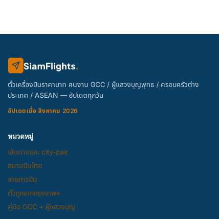
SiamFlights
.
ตั๋วเครื่องบินราคาบาท คนงาน GCC / ผู้แสวงบุญพุทธ / ครอบครัวต่าง
ประเทศ / ASEAN — อัปเดตทุกวัน
อัปเดตเมื่อ สิงหาคม 2026
หมวดหมู่
เส้นทางและ city-pair
สนามบินไทย
สายการบิน
ตั๋วถูกจากกรุงเทพฯ
คู่มือ GCC + ผู้แสวงบุญ