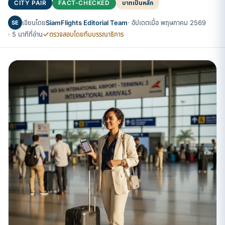
CITY PAIR
FACT-CHECKED
บาทเป็นหลัก
เขียนโดย
SiamFlights Editorial Team
· อัปเดตเมื่อ พฤษภาคม 2569
SE
· 5 นาทีที่อ่าน
ตรวจสอบโดยทีมบรรณาธิการ