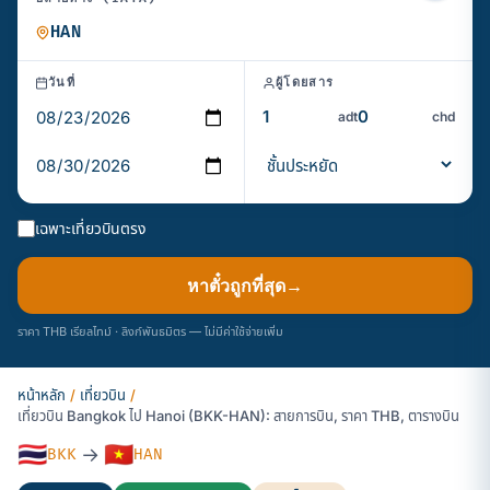
วันที่
ผู้โดยสาร
adt
chd
เฉพาะเที่ยวบินตรง
หาตั๋วถูกที่สุด
→
ราคา THB เรียลไทม์ · ลิงก์พันธมิตร — ไม่มีค่าใช้จ่ายเพิ่ม
หน้าหลัก
/
เที่ยวบิน
/
เที่ยวบิน Bangkok ไป Hanoi (BKK-HAN): สายการบิน, ราคา THB, ตารางบิน
🇹🇭
🇻🇳
→
BKK
HAN