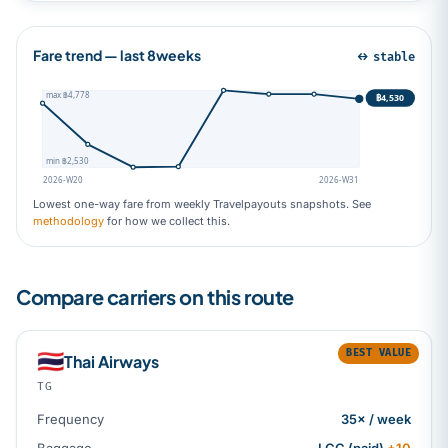
Fare trend — last 8weeks
↔ stable
max ฿4,778
฿4,530
min ฿2,530
2026-W20
2026-W31
Lowest one-way fare from weekly Travelpayouts snapshots. See
methodology
for how we collect this.
Compare carriers on this route
BEST VALUE
🇹🇭
Thai Airways
TG
Frequency
35× / week
Baggage
LCC (paid)
+10