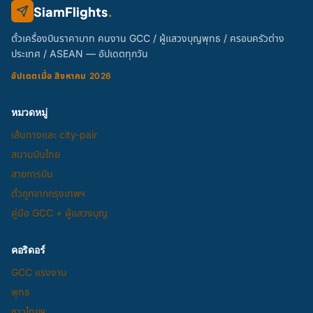
SiamFlights
.
ตั๋วเครื่องบินราคาบาท คนงาน GCC / ผู้แสวงบุญพุทธ / ครอบครัวต่าง
ประเทศ / ASEAN — อัปเดตทุกวัน
อัปเดตเมื่อ สิงหาคม 2026
หมวดหมู่
เส้นทางและ city-pair
สนามบินไทย
สายการบิน
ตั๋วถูกจากกรุงเทพฯ
คู่มือ GCC + ผู้แสวงบุญ
คอริดอร์
GCC แรงงาน
พุทธ
ชาวไทยฯ