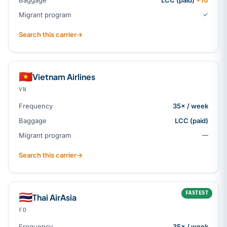
Migrant program
✓
Search this carrier
→
🇻🇳
Vietnam Airlines
VN
Frequency
35× / week
Baggage
LCC (paid)
Migrant program
—
Search this carrier
→
FASTEST
🇹🇭
Thai AirAsia
FD
Frequency
35× / week