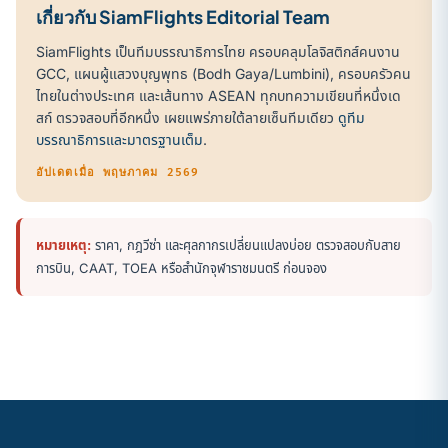
เกี่ยวกับ SiamFlights Editorial Team
SiamFlights เป็นทีมบรรณาธิการไทย ครอบคลุมโลจิสติกส์คนงาน
GCC, แผนผู้แสวงบุญพุทธ (Bodh Gaya/Lumbini), ครอบครัวคน
ไทยในต่างประเทศ และเส้นทาง ASEAN ทุกบทความเขียนที่หนึ่งเด
สก์ ตรวจสอบที่อีกหนึ่ง เผยแพร่ภายใต้ลายเซ็นทีมเดียว
ดูทีม
บรรณาธิการและมาตรฐานเต็ม
.
อัปเดตเมื่อ พฤษภาคม 2569
หมายเหตุ:
ราคา, กฎวีซ่า และศุลกากรเปลี่ยนแปลงบ่อย ตรวจสอบกับสาย
การบิน, CAAT, TOEA หรือสำนักจุฬาราชมนตรี ก่อนจอง