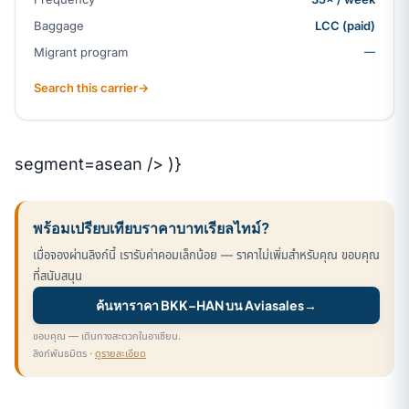
Baggage
LCC (paid)
Migrant program
—
Search this carrier
→
segment=asean /> )}
พร้อมเปรียบเทียบราคาบาทเรียลไทม์?
เมื่อจองผ่านลิงก์นี้ เรารับค่าคอมเล็กน้อย — ราคาไม่เพิ่มสำหรับคุณ ขอบคุณ
ที่สนับสนุน
ค้นหาราคา BKK–HAN บน Aviasales
→
ขอบคุณ — เดินทางสะดวกในอาเซียน.
ลิงก์พันธมิตร ·
ดูรายละเอียด