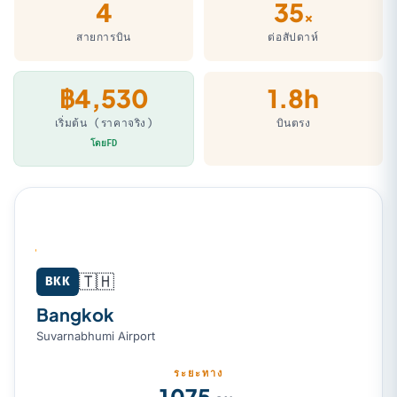
4
35
×
สายการบิน
ต่อสัปดาห์
฿4,530
1.8h
เริ่มต้น (ราคาจริง)
บินตรง
โดยFD
🇹🇭
Bangkok (BKK) → Hanoi (HAN)
BKK
Bangkok
Suvarnabhumi Airport
ระยะทาง
1 075