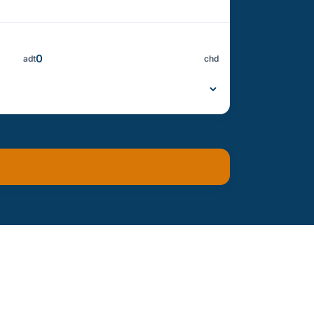
adt
chd