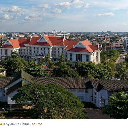
4.0
by
Jakub Hałun
·
source