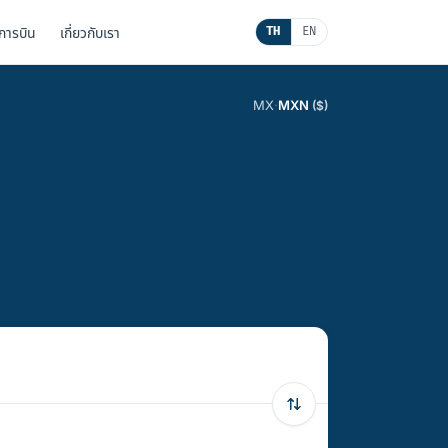
นการบิน
เกี่ยวกับเรา
TH
EN
MX
·
MXN
($)