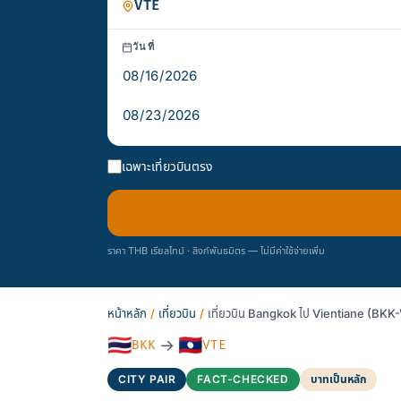
วันที่
เฉพาะเที่ยวบินตรง
ราคา THB เรียลไทม์ · ลิงก์พันธมิตร — ไม่มีค่าใช้จ่ายเพิ่ม
หน้าหลัก
/
เที่ยวบิน
/
เที่ยวบิน Bangkok ไป Vientiane (BKK
🇹🇭
🇱🇦
→
BKK
VTE
CITY PAIR
FACT-CHECKED
บาทเป็นหลัก