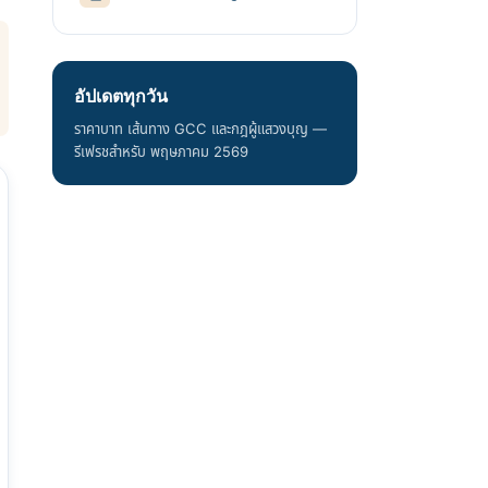
อัปเดตทุกวัน
ราคาบาท เส้นทาง GCC และกฎผู้แสวงบุญ —
รีเฟรชสำหรับ พฤษภาคม 2569