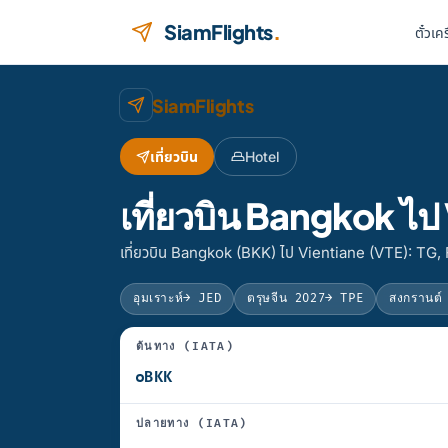
ข้ามไปยังเนื้อหา
SiamFlights
.
ตั๋วเค
SiamFlights
เที่ยวบิน
Hotel
เที่ยวบิน Bangkok ไ
เที่ยวบิน Bangkok (BKK) ไป Vientiane (VTE): TG,
อุมเราะห์
→ JED
ตรุษจีน 2027
→ TPE
สงกรานต์
ต้นทาง (IATA)
ปลายทาง (IATA)