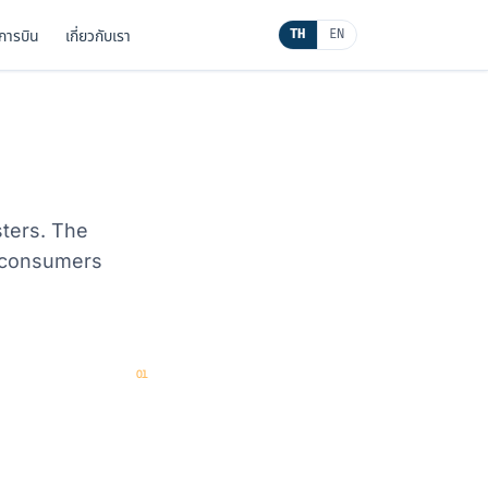
นการบิน
เกี่ยวกับเรา
TH
EN
sters. The
 consumers
.