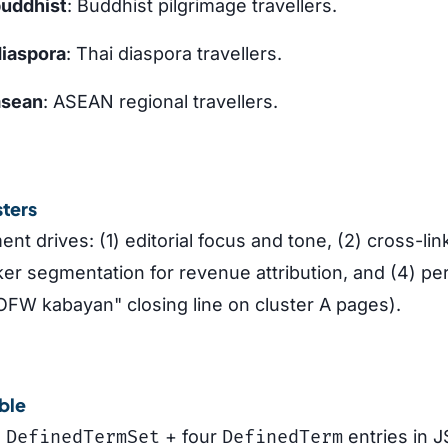
buddhist
: Buddhist pilgrimage travellers.
diaspora
: Thai diaspora travellers.
asean
: ASEAN regional travellers.
ters
nt drives: (1) editorial focus and tone, (2) cross-li
arker segmentation for revenue attribution, and (4) p
 OFW kabayan" closing line on cluster A pages).
ble
s
DefinedTermSet
+ four
DefinedTerm
entries in 