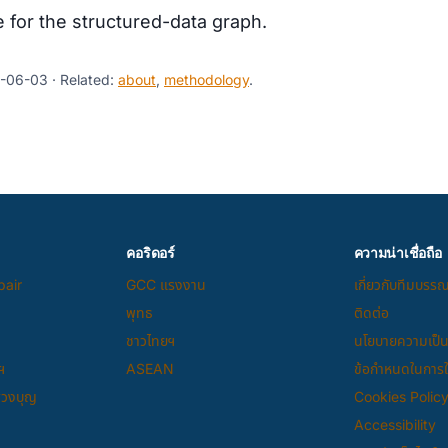
 for the structured-data graph.
-06-03 · Related:
about
,
methodology
.
คอริดอร์
ความน่าเชื่อถือ
pair
GCC แรงงาน
เกี่ยวกับทีมบรร
พุทธ
ติดต่อ
ชาวไทยฯ
นโยบายความเป็น
ฯ
ASEAN
ข้อกำหนดในการให
แสวงบุญ
Cookies Polic
Accessibility