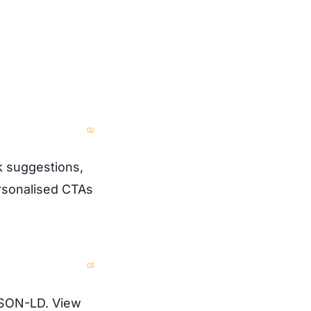
nk suggestions,
ersonalised CTAs
JSON-LD. View