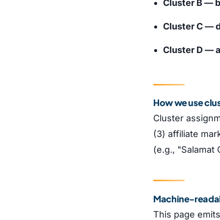
Cluster B — 
Cluster C — 
Cluster D — 
How we use clus
Cluster assignme
(3) affiliate m
(e.g., "Salamat
Machine-reada
This page emit