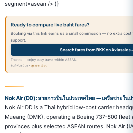
segment=asean /> )}
Ready to compare live baht fares?
Booking via this link earns us a small commission — no extra cost 
support.
Search fares from BKK on Aviasales
Thanks — enjoy easy travel within ASEAN.
ลิงก์พันธมิตร ·
ดูรายละเอียด
Nok Air (DD): สายการบินในประเทศไทย — เครือข่ายในประ
Nok Air DD is a Thai hybrid low-cost carrier head
Mueang (DMK), operating a Boeing 737-800 fleet a
provinces plus selected ASEAN routes. Nok Air (I