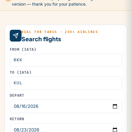
version — thank you for your patience.
REAL THB FARES · 200+ AIRLINES
Search flights
FROM (IATA)
TO (IATA)
DEPART
RETURN