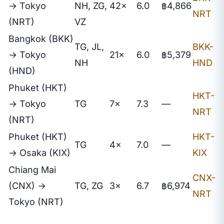
→ Tokyo
NH, ZG,
42×
6.0
฿4,866
NRT
(NRT)
VZ
Bangkok (BKK)
TG, JL,
BKK-
→ Tokyo
21×
6.0
฿5,379
NH
HND
(HND)
Phuket (HKT)
HKT-
→ Tokyo
TG
7×
7.3
—
NRT
(NRT)
Phuket (HKT)
HKT-
TG
4×
7.0
—
→ Osaka (KIX)
KIX
Chiang Mai
CNX-
(CNX) →
TG, ZG
3×
6.7
฿6,974
NRT
Tokyo (NRT)