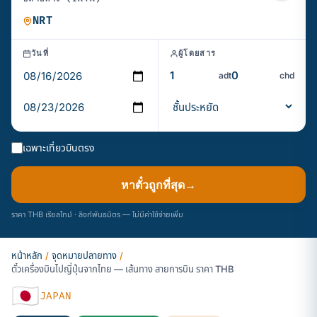
วันที่
ผู้โดยสาร
adt
chd
เฉพาะเที่ยวบินตรง
หาตั๋วถูกที่สุด
→
ราคา THB เรียลไทม์ · ลิงก์พันธมิตร — ไม่มีค่าใช้จ่ายเพิ่ม
หน้าหลัก
/
จุดหมายปลายทาง
/
ตั๋วเครื่องบินไปญี่ปุ่นจากไทย — เส้นทาง สายการบิน ราคา THB
🇯🇵
JAPAN