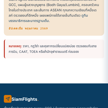
GCC, แผนผู้แสวงบุญพุทธ (Bodh Gaya/Lumbini), ครอบครัวคน
ไทยในต่างประเทศ และเส้นทาง ASEAN ทุกบทความเขียนที่หนึ่งเด
สก์ ตรวจสอบที่อีกหนึ่ง เผยแพร่ภายใต้ลายเซ็นทีมเดียว
ดูทีม
บรรณาธิการและมาตรฐานเต็ม
.
อัปเดตเมื่อ พฤษภาคม 2569
หมายเหตุ:
ราคา, กฎวีซ่า และศุลกากรเปลี่ยนแปลงบ่อย ตรวจสอบกับสาย
การบิน, CAAT, TOEA หรือสำนักจุฬาราชมนตรี ก่อนจอง
SiamFlights
.