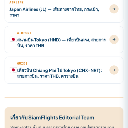
AIRLINE
Japan Airlines (JL) — เส้นทางจากไทย, กระเป๋า,
ราคา
AIRPORT
🇯🇵
สนามบิน Tokyo (HND) — เที่ยวบินตรง, สายการ
บิน, ราคา THB
GUIDE
🇯🇵
เที่ยวบิน Chiang Mai ไป Tokyo (CNX-NRT):
สายการบิน, ราคา THB, ตารางบิน
เกี่ยวกับ SiamFlights Editorial Team
SiamFlights เป็นทีมบรรณาธิการไทย ครอบคลุมโลจิสติกส์คนงาน