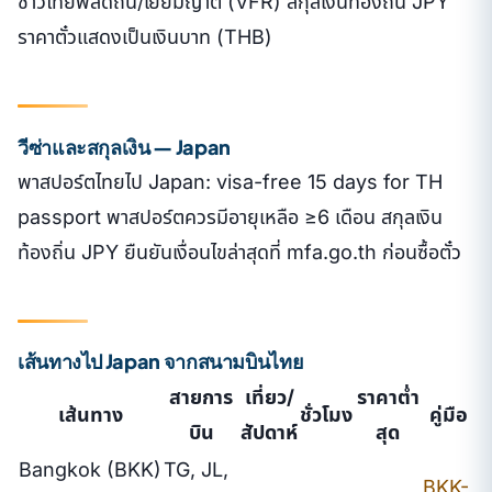
ชาวไทยพลัดถิ่น/เยี่ยมญาติ (VFR) สกุลเงินท้องถิ่น JPY
ราคาตั๋วแสดงเป็นเงินบาท (THB)
วีซ่าและสกุลเงิน — Japan
พาสปอร์ตไทยไป Japan: visa-free 15 days for TH
passport พาสปอร์ตควรมีอายุเหลือ ≥6 เดือน สกุลเงิน
ท้องถิ่น JPY ยืนยันเงื่อนไขล่าสุดที่ mfa.go.th ก่อนซื้อตั๋ว
เส้นทางไป Japan จากสนามบินไทย
สายการ
เที่ยว/
ราคาต่ำ
เส้นทาง
ชั่วโมง
คู่มือ
บิน
สัปดาห์
สุด
Bangkok (BKK)
TG, JL,
BKK-