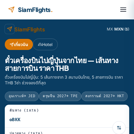
ข้ามไปยังเนื้อหา
SiamFlights
.
SiamFlights
MX
·
MXN
($)
เที่ยวบิน
Hotel
ตั๋วเครื่องบินไปญี่ปุ่นจากไทย — เส้นทาง
สายการบิน ราคา THB
ตั๋วเครื่องบินไปญี่ปุ่น: 5 เส้นทางจาก 3 สนามบินไทย, 5 สายการบิน ราคา
THB วีซ่า ช่วงจองดีที่สุด
อุมเราะห์
→ JED
ตรุษจีน 2027
→ TPE
สงกรานต์ 2027
→ HKT
ต้นทาง (IATA)
ปลายทาง (IATA)