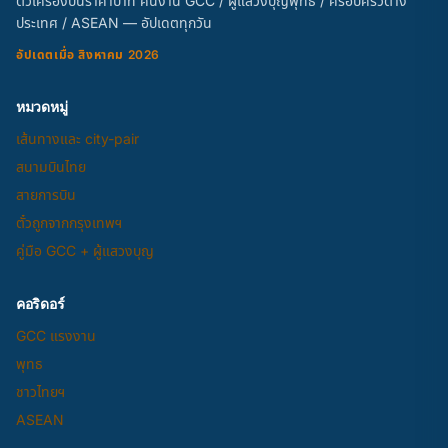
ตั๋วเครื่องบินราคาบาท คนงาน GCC / ผู้แสวงบุญพุทธ / ครอบครัวต่าง
ประเทศ / ASEAN — อัปเดตทุกวัน
อัปเดตเมื่อ สิงหาคม 2026
หมวดหมู่
เส้นทางและ city-pair
สนามบินไทย
สายการบิน
ตั๋วถูกจากกรุงเทพฯ
คู่มือ GCC + ผู้แสวงบุญ
คอริดอร์
GCC แรงงาน
พุทธ
ชาวไทยฯ
ASEAN