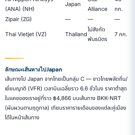
Japan
(ANA) (NH)
Alliance
กก.
Zipair (ZG)
—
—
—
ไม่สังกัด
Thai Vietjet (VZ)
Thailand
7 กก.
พันธมิตร
ลักษณะเส้นทางไป Japan
เส้นทางไป Japan จากไทยเป็นกลุ่ม C — ชาวไทยพลัดถิ่น/
เยี่ยมญาติ (VFR) เวลาบินเฉลี่ยราว 6.6 ชั่วโมง ราคาต่ำสุด
ในแคชของเราอยู่ที่ราว ฿4,866 บนเส้นทาง BKK-NRT
(ผันผวนตามฤดูกาล) เทียบราคารายเดือนของแต่ละคู่เมือง
ได้ในหน้าเส้นทาง