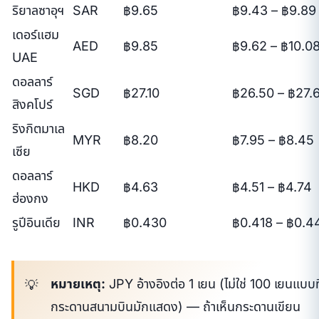
ริยาลซาอุฯ
SAR
฿9.65
฿9.43 – ฿9.89
เดอร์แฮม
AED
฿9.85
฿9.62 – ฿10.0
UAE
ดอลลาร์
SGD
฿27.10
฿26.50 – ฿27.
สิงคโปร์
ริงกิตมาเล
MYR
฿8.20
฿7.95 – ฿8.45
เซีย
ดอลลาร์
HKD
฿4.63
฿4.51 – ฿4.74
ฮ่องกง
รูปีอินเดีย
INR
฿0.430
฿0.418 – ฿0.4
หมายเหตุ:
JPY อ้างอิงต่อ 1 เยน (ไม่ใช่ 100 เยนแบบที
กระดานสนามบินมักแสดง) — ถ้าเห็นกระดานเขียน