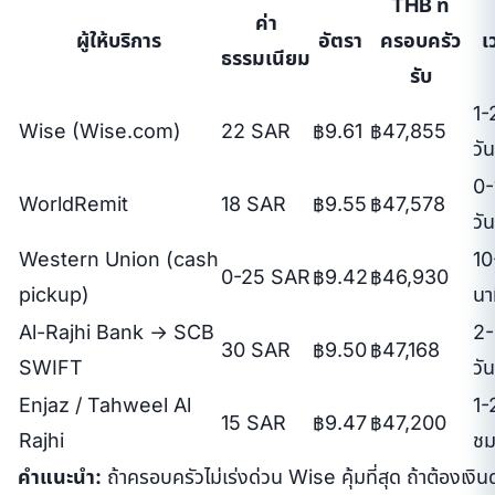
THB ที่
ค่า
ผู้ให้บริการ
อัตรา
ครอบครัว
เ
ธรรมเนียม
รับ
1-
Wise (Wise.com)
22 SAR
฿9.61
฿47,855
วัน
0-
WorldRemit
18 SAR
฿9.55
฿47,578
วัน
Western Union (cash
10
0-25 SAR
฿9.42
฿46,930
pickup)
นา
Al-Rajhi Bank → SCB
2-
30 SAR
฿9.50
฿47,168
SWIFT
วัน
Enjaz / Tahweel Al
1-
15 SAR
฿9.47
฿47,200
Rajhi
ช
คำแนะนำ:
ถ้าครอบครัวไม่เร่งด่วน Wise คุ้มที่สุด ถ้าต้องเงิน