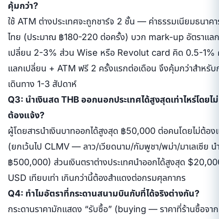
คุ้มกว่า?
ใช้ ATM ต่างประเทศจะถูกชาร์จ 2 ชั้น — ค่าธรรมเนียมธนาคา
ไทย (ประมาณ ฿180-220 ต่อครั้ง) บวก mark-up อัตราแล
เปลี่ยน 2-3% ส่วน Wise หรือ Revolut card คิด 0.5-1% ค
แลกเปลี่ยน + ATM ฟรี 2 ครั้งแรกต่อเดือน จึงคุ้มกว่าสำหรับ
เดินทาง 1-3 สัปดาห์
Q3: นำเงินสด THB ออกนอกประเทศได้สูงสุดเท่าไหร่โดยไม่
ต้องแจ้ง?
ผู้โดยสารนำเงินบาทออกได้สูงสุด ฿50,000 ต่อคนโดยไม่ต้องแ
(ยกเว้นไป CLMV — ลาว/เวียดนาม/กัมพูชา/พม่า/มาเลเซีย นำ
฿500,000) ส่วนเงินตราต่างประเทศนำออกได้สูงสุด $20,00
USD เทียบเท่า เกินกว่านี้ต้องสำแดงต่อกรมศุลกากร
Q4: ทำไมอัตราที่กระดานสนามบินกับที่ได้จริงต่างกัน?
กระดานราคามักแสดง “รับซื้อ” (buying — ราคาที่ร้านซื้อจาก