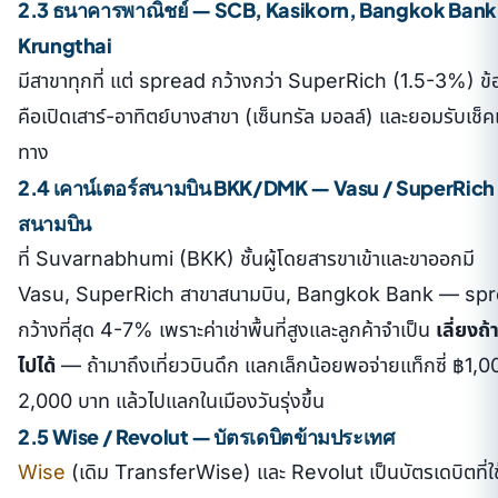
2.3 ธนาคารพาณิชย์ — SCB, Kasikorn, Bangkok Bank
Krungthai
มีสาขาทุกที่ แต่ spread กว้างกว่า SuperRich (1.5-3%) ข้อ
คือเปิดเสาร์-อาทิตย์บางสาขา (เซ็นทรัล มอลล์) และยอมรับเช็ค
ทาง
2.4 เคาน์เตอร์สนามบิน BKK/DMK — Vasu / SuperRich
สนามบิน
ที่ Suvarnabhumi (BKK) ชั้นผู้โดยสารขาเข้าและขาออกมี
Vasu, SuperRich สาขาสนามบิน, Bangkok Bank — sp
กว้างที่สุด 4-7% เพราะค่าเช่าพื้นที่สูงและลูกค้าจำเป็น
เลี่ยงถ้
ไปได้
— ถ้ามาถึงเที่ยวบินดึก แลกเล็กน้อยพอจ่ายแท็กซี่ ฿1,
2,000 บาท แล้วไปแลกในเมืองวันรุ่งขึ้น
2.5 Wise / Revolut — บัตรเดบิตข้ามประเทศ
Wise
(เดิม TransferWise) และ Revolut เป็นบัตรเดบิตที่ใช