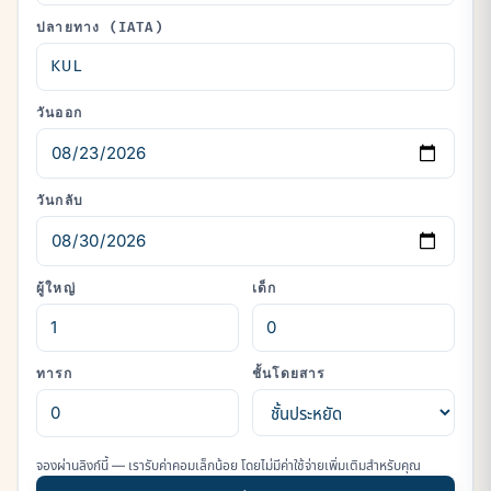
ปลายทาง (IATA)
วันออก
วันกลับ
ผู้ใหญ่
เด็ก
ทารก
ชั้นโดยสาร
จองผ่านลิงก์นี้ — เรารับค่าคอมเล็กน้อย โดยไม่มีค่าใช้จ่ายเพิ่มเติมสำหรับคุณ