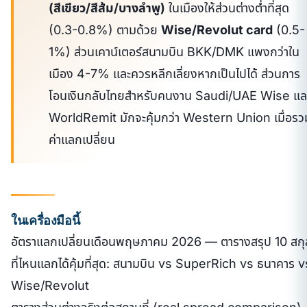
(สีเขียว/สีส้ม/บางลำพู)
ในเมืองให้ส่วนต่างต่ำที่สุด
(0.3-0.8%) ตามด้วย
Wise/Revolut card
(0.5-
1%) ส่วนเคาน์เตอร์สนามบิน BKK/DMK แพงกว่าใน
เมือง 4-7% และควรหลีกเลี่ยงหากเป็นไปได้ ส่วนการ
โอนเงินกลับไทยสำหรับคนงาน Saudi/UAE Wise แล
WorldRemit มักจะคุ้มกว่า Western Union เมื่อรว
ค่าแลกเปลี่ยน
ในเครื่องมือนี้
อัตราแลกเปลี่ยนเดือนพฤษภาคม 2026 — ตารางสรุป 10 สกุ
ที่ไหนแลกได้คุ้มที่สุด: สนามบิน vs SuperRich vs ธนาคาร v
Wise/Revolut