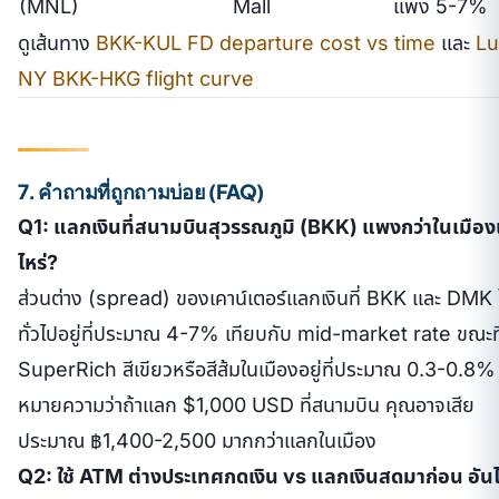
(MNL)
Mall
แพง 5-7%
ดูเส้นทาง
BKK-KUL FD departure cost vs time
และ
Lu
NY BKK-HKG flight curve
7. คำถามที่ถูกถามบ่อย (FAQ)
Q1: แลกเงินที่สนามบินสุวรรณภูมิ (BKK) แพงกว่าในเมืองเ
ไหร่?
ส่วนต่าง (spread) ของเคาน์เตอร์แลกเงินที่ BKK และ DMK
ทั่วไปอยู่ที่ประมาณ 4-7% เทียบกับ mid-market rate ขณะที
SuperRich สีเขียวหรือสีส้มในเมืองอยู่ที่ประมาณ 0.3-0.8%
หมายความว่าถ้าแลก $1,000 USD ที่สนามบิน คุณอาจเสีย
ประมาณ ฿1,400-2,500 มากกว่าแลกในเมือง
Q2: ใช้ ATM ต่างประเทศกดเงิน vs แลกเงินสดมาก่อน อัน