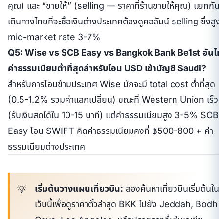
คุณ) และ “ขายให้” (selling — ราคาที่ร้านขายให้คุณ) แยกกัน
เดินทางไทยที่จะซื้อเงินต่างประเทศต้องดูคอลัมน์ selling ซึ่งสู
mid-market rate 3-7%
Q5: Wise vs SCB Easy vs Bangkok Bank Be1st อันไ
ค่าธรรมเนียมต่ำที่สุดสำหรับโอน USD เข้าบัญชี Saudi?
สำหรับการโอนข้ามประเทศ Wise มักจะมี total cost ต่ำที่สุด
(0.5-1.2% รวมค่าแลกเปลี่ยน) ขณะที่ Western Union เร็ว
(รับเงินสดได้ใน 10-15 นาที) แต่ค่าธรรมเนียมสูง 3-5% SCB
Easy โอน SWIFT คิดค่าธรรมเนียมคงที่ ฿500-800 + ค่า
ธรรมเนียมต่างประเทศ
เริ่มต้นวางแผนเที่ยวบิน:
ลองค้นหาเที่ยวบินเริ่มต้นใ
เว็บนี้เพื่อดูราคาตั๋วล่าสุด BKK ไปยัง Jeddah, Bodh