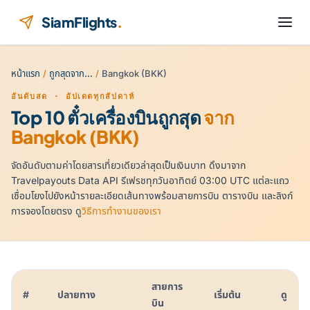
ข้ามไปยังเนื้อหา
SiamFlights
.
หน้าแรก
/
ถูกสุดจาก…
/
Bangkok (BKK)
อันดับสด · อัปเดตทุกสัปดาห์
Top 10 ตั๋วเครื่องบินถูกสุด
จาก
Bangkok (BKK)
จัดอันดับตามค่าโดยสารเที่ยวเดียวล่าสุดเป็นเงินบาท ดึงมาจาก
Travelpayouts Data API รีเฟรชทุกวันอาทิตย์ 03:00 UTC แต่ละแถว
เชื่อมโยงไปยังหน้ารายละเอียดเส้นทางพร้อมสายการบิน ตารางบิน และลิงก์
การจองโดยตรง ดู
วิธีการทำงานของเรา
สายการ
#
ปลายทาง
เริ่มต้น
ดู
บิน