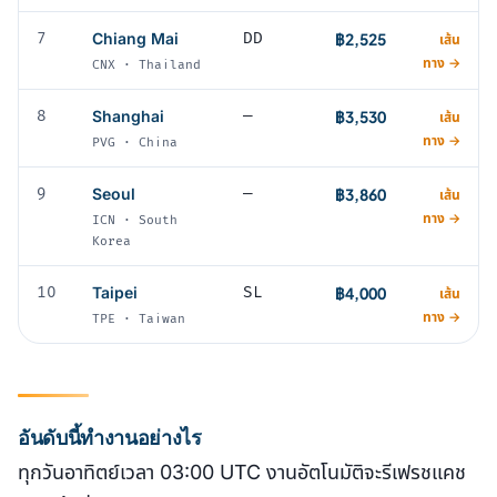
7
Chiang Mai
DD
฿2,525
เส้น
ทาง →
CNX · Thailand
8
Shanghai
—
฿3,530
เส้น
ทาง →
PVG · China
9
Seoul
—
฿3,860
เส้น
ทาง →
ICN · South
Korea
10
Taipei
SL
฿4,000
เส้น
ทาง →
TPE · Taiwan
อันดับนี้ทำงานอย่างไร
ทุกวันอาทิตย์เวลา 03:00 UTC งานอัตโนมัติจะรีเฟรชแคช