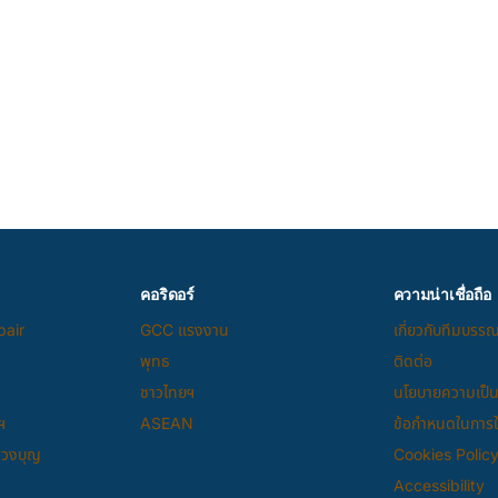
คอริดอร์
ความน่าเชื่อถือ
pair
GCC แรงงาน
เกี่ยวกับทีมบรร
พุทธ
ติดต่อ
ชาวไทยฯ
นโยบายความเป็น
ฯ
ASEAN
ข้อกำหนดในการให
แสวงบุญ
Cookies Polic
Accessibility