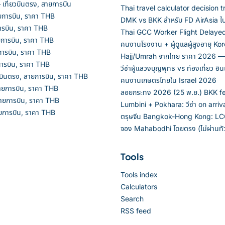
ที่ยวบินตรง, สายการบิน
Thai travel calculator decision
ยการบิน, ราคา THB
DMK vs BKK สำหรับ FD AirAsia ไ
ารบิน, ราคา THB
Thai GCC Worker Flight Delaye
ยการบิน, ราคา THB
คนงานโรงงาน + ผู้ดูแลผู้สูงอายุ 
การบิน, ราคา THB
Hajj/Umrah จากไทย ราคา 2026 — โ
ารบิน, ราคา THB
วีซ่าผู้แสวงบุญพุทธ vs ท่องเที่ยว อ
บินตรง, สายการบิน, ราคา THB
คนงานเกษตรไทยใน Israel 2026
ายการบิน, ราคา THB
ลอยกระทง 2026 (25 พ.ย.) BKK f
สายการบิน, ราคา THB
Lumbini + Pokhara: วีซ่า on arriva
ยการบิน, ราคา THB
ตรุษจีน Bangkok-Hong Kong: LCC
จอง Mahabodhi โดยตรง (ไม่ผ่านทัว
Tools
Tools index
Calculators
Search
RSS feed