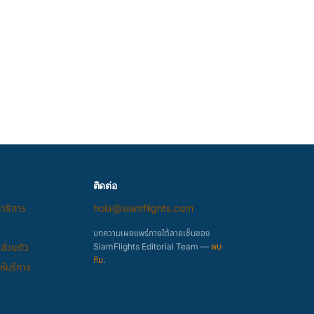
ติดต่อ
ณาธิการ
hola@siamflights.com
บทความเผยแพร่ภายใต้ลายเซ็นของ
ส่วนตัว
SiamFlights Editorial Team —
พบ
ทีม
.
้บริการ
y