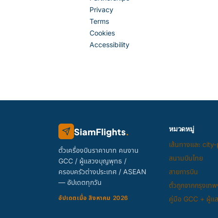
Privacy
Terms
Cookies
Accessibility
หมวดหมู่
SiamFlights
.
เส้นทางและ city-
ตั๋วเครื่องบินราคาบาท คนงาน
สนามบินไทย
GCC / ผู้แสวงบุญพุทธ /
ครอบครัวต่างประเทศ / ASEAN
สายการบิน
— อัปเดตทุกวัน
ตั๋วถูกจากกรุงเทพ
อัปเดตเมื่อ สิงหาคม 2026
คู่มือ GCC + ผู้